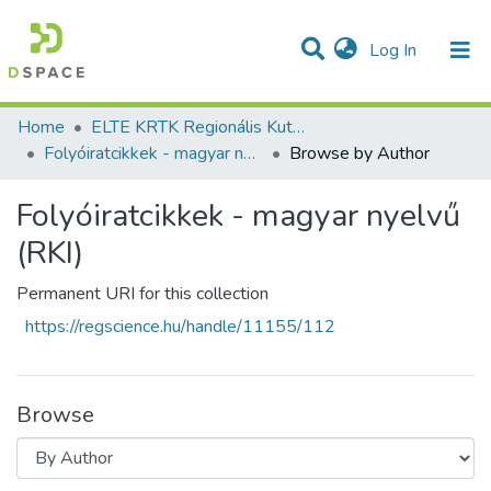
(current)
Log In
Communities & Collections
All of DSpace
Home
ELTE KRTK Regionális Kutatások Intézete
Folyóiratcikkek - magyar nyelvű (RKI)
Browse by Author
Folyóiratcikkek - magyar nyelvű
(RKI)
Permanent URI for this collection
https://regscience.hu/handle/11155/112
Browse