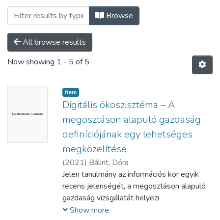
Browsing Folyóiratcikkek - magyar nyelvű
Browse
All browse results
Now showing
1 - 5 of 5
Item
Digitális ökoszisztéma – A
No Thumbnail Available
megosztáson alapuló gazdaság
definíciójának egy lehetséges
megközelítése
(
2021
)
Bálint, Dóra
Jelen tanulmány az információs kor egyik
recens jelenségét, a megosztáson alapuló
gazdaság vizsgálatát helyezi
középpontjába, mely ernyő-jellege miatt
Show more