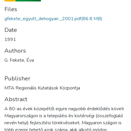
Files
gfekete_egyutt_dehogyan _2001.pdf
(86.8 MB)
Date
1991
Authors
G. Fekete, Éva
Publisher
MTA Regionális Kutatások Központja
Abstract
A 80-as évek közepétől egyre nagyobb érdeklődés követi
Magyarországon is a települési és kistérségi (összefoglaló
nevén helyi) fejlesztési törekvéseket. Magyaron szágon is
több ezerre tehető azok száma, akik alkotó módon,