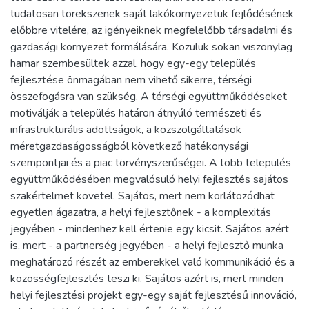
tudatosan törekszenek saját lakókörnyezetük fejlődésének
előbbre vitelére, az igényeiknek megfelelőbb társadalmi és
gazdasági környezet formálására. Közülük sokan viszonylag
hamar szembesültek azzal, hogy egy-egy település
fejlesztése önmagában nem vihető sikerre, térségi
összefogásra van szükség. A térségi együttműködéseket
motiválják a település határon átnyúló természeti és
infrastrukturális adottságok, a közszolgáltatások
méretgazdaságosságból következő hatékonysági
szempontjai és a piac törvényszerűségei. A több település
együttműködésében megvalósuló helyi fejlesztés sajátos
szakértelmet követel. Sajátos, mert nem korlátozódhat
egyetlen ágazatra, a helyi fejlesztőnek - a komplexitás
jegyében - mindenhez kell értenie egy kicsit. Sajátos azért
is, mert - a partnerség jegyében - a helyi fejlesztő munka
meghatározó részét az emberekkel való kommunikáció és a
közösségfejlesztés teszi ki. Sajátos azért is, mert minden
helyi fejlesztési projekt egy-egy saját fejlesztésű innováció,