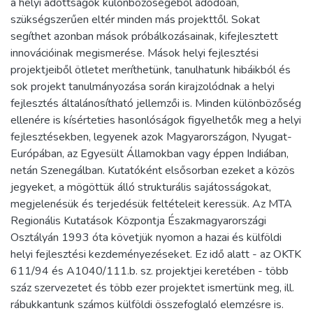
a helyi adottságok különbözőségéből adódóan,
szükségszerűen eltér minden más projekttől. Sokat
segíthet azonban mások próbálkozásainak, kifejlesztett
innovációinak megismerése. Mások helyi fejlesztési
projektjeiből ötletet meríthetünk, tanulhatunk hibáikból és
sok projekt tanulmányozása során kirajzolódnak a helyi
fejlesztés általánosítható jellemzői is. Minden különbözőség
ellenére is kísérteties hasonlóságok figyelhetők meg a helyi
fejlesztésekben, legyenek azok Magyarországon, Nyugat-
Európában, az Egyesült Államokban vagy éppen Indiában,
netán Szenegálban. Kutatóként elsősorban ezeket a közös
jegyeket, a mögöttük álló strukturális sajátosságokat,
megjelenésük és terjedésük feltételeit keressük. Az MTA
Regionális Kutatások Központja Északmagyarországi
Osztályán 1993 óta követjük nyomon a hazai és külföldi
helyi fejlesztési kezdeményezéseket. Ez idő alatt - az OKTK
611/94 és A1040/111.b. sz. projektjei keretében - több
száz szervezetet és több ezer projektet ismertünk meg, ill.
rábukkantunk számos külföldi összefoglaló elemzésre is.