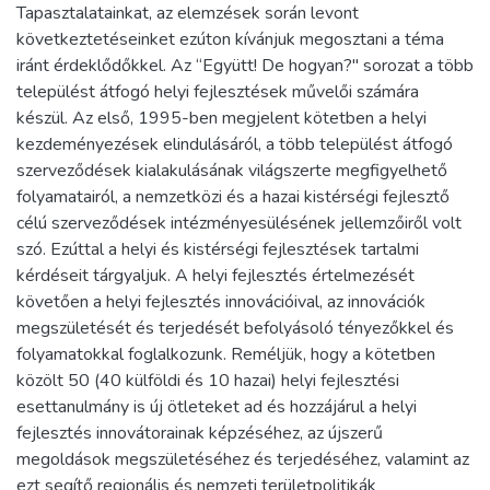
Tapasztalatainkat, az elemzések során levont
következtetéseinket ezúton kívánjuk megosztani a téma
iránt érdeklődőkkel. Az “Együtt! De hogyan?" sorozat a több
települést átfogó helyi fejlesztések művelői számára
készül. Az első, 1995-ben megjelent kötetben a helyi
kezdeményezések elindulásáról, a több települést átfogó
szerveződések kialakulásának világszerte megfigyelhető
folyamatairól, a nemzetközi és a hazai kistérségi fejlesztő
célú szerveződések intézményesülésének jellemzőiről volt
szó. Ezúttal a helyi és kistérségi fejlesztések tartalmi
kérdéseit tárgyaljuk. A helyi fejlesztés értelmezését
követően a helyi fejlesztés innovációival, az innovációk
megszületését és terjedését befolyásoló tényezőkkel és
folyamatokkal foglalkozunk. Reméljük, hogy a kötetben
közölt 50 (40 külföldi és 10 hazai) helyi fejlesztési
esettanulmány is új ötleteket ad és hozzájárul a helyi
fejlesztés innovátorainak képzéséhez, az újszerű
megoldások megszületéséhez és terjedéséhez, valamint az
ezt segítő regionális és nemzeti területpolitikák