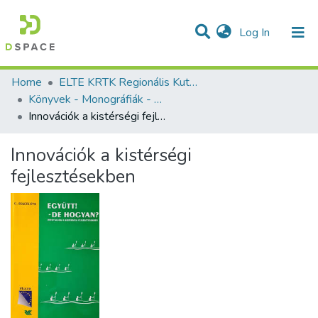
(current)
Log In
Communities & Collections
All of DSpace
Statistics
Home
ELTE KRTK Regionális Kutatások Intézete
Könyvek - Monográfiák - magyar nyelvű (RKI)
Innovációk a kistérségi fejlesztésekben
Innovációk a kistérségi
fejlesztésekben