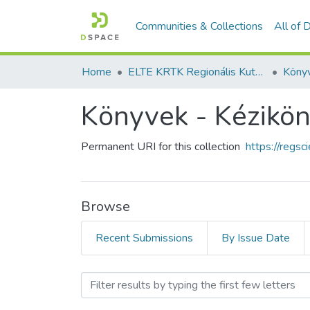
Communities & Collections
All of
Home
ELTE KRTK Regionális Kutatások Intézete
Könyvek - Kézikö
Permanent URI for this collection
https://regs
Browse
Recent Submissions
By Issue Date
Browsing Könyvek - Kézikö