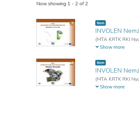
Now showing
1 - 2 of 2
Item
INVOLEN Nemzed
(
MTA KRTK RKI Nyug
Eleni
;
Ugolini, Franc
Show more
Zevnik, Polona
;
Honvá
Raffay, Zoltán (ford.)
Item
INVOLEN Nemzed
(
MTA KRTK RKI Nyug
(ford.)
Show more