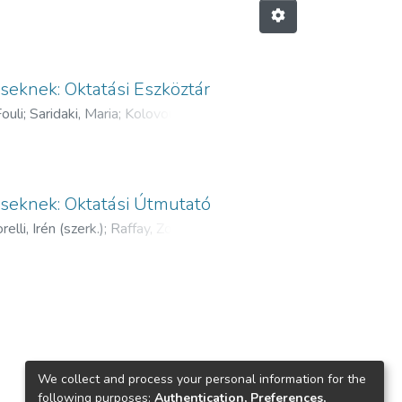
eknek: Oktatási Eszköztár
ouli
;
Saridaki, Maria
;
Kolovou,
Katerina
;
Panoriou, Eugenia
;
Szörényiné Kukorelli, Irén (szerk.)
;
eknek: Oktatási Útmutató
lli, Irén (szerk.)
;
Raffay, Zoltán
We collect and process your personal information for the
following purposes:
Authentication, Preferences,