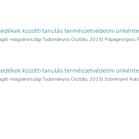
ékek közötti tanulás természetvédelmi önkéntes
at-magyarországi Tudományos Osztály,
2015
)
Papageorgiou, F
esca
;
Rossini, Graziella
;
Gosselin, Elise
;
Zappella, Laetitia
;
Giosma, 
ri, Patrícia
;
Papageorgiou, Fouli (szerk.)
;
Kolovou, Eleni (szerk.)
;
ékek közötti tanulás természetvédelmi önkéntes
at-magyarországi Tudományos Osztály,
2015
)
Szörényiné Kukore