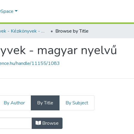
 DSpace
Könyvek - Kézikönyvek - magyar nyelvű
Browse by Title
nyvek - magyar nyelvű
cience.hu/handle/11155/1083
By Author
By Title
By Subject
nyvek - magyar nyelvű by Title
Browse