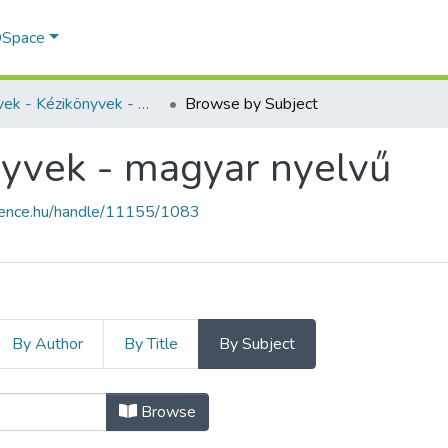
 DSpace
Könyvek - Kézikönyvek - magyar nyelvű
Browse by Subject
nyvek - magyar nyelvű
cience.hu/handle/11155/1083
By Author
By Title
By Subject
önyvek - magyar nyelvű by Subject
Browse