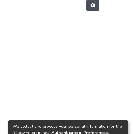
We collect and process your personal information for the
following purposes:
Authentication, Preferences,