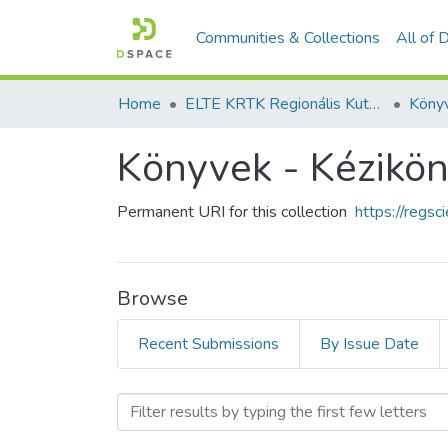
Communities & Collections
All of
Home
ELTE KRTK Regionális Kutatások Intézete
Könyvek - Kézikö
Permanent URI for this collection
https://regs
Browse
Recent Submissions
By Issue Date
Browsing Könyvek - Kézik