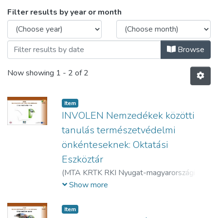
Browsing Könyvek - Kézikönyvek - magya
Filter results by year or month
Browse
Now showing
1 - 2 of 2
Item
INVOLEN Nemzedékek közötti
tanulás természetvédelmi
önkénteseknek: Oktatási
Eszköztár
(
MTA KRTK RKI Nyugat-magyarországi
Tudományos Osztály,
2015
)
Papageorgiou,
Show more
Fouli
;
Saridaki, Maria
;
Kolovou, Eleni
;
Ugolini,
Francesca
;
Rossini, Graziella
;
Gosselin, Elise
;
Item