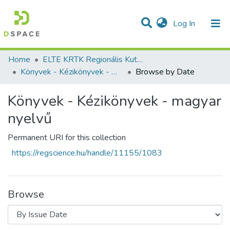
(current)
Log In
Communities & Collections
All of DSpace
Home
ELTE KRTK Regionális Kutatások Intézete
Könyvek - Kézikönyvek - magyar nyelvű
Browse by Date
Könyvek - Kézikönyvek - magyar
nyelvű
Permanent URI for this collection
https://regscience.hu/handle/11155/1083
Browse