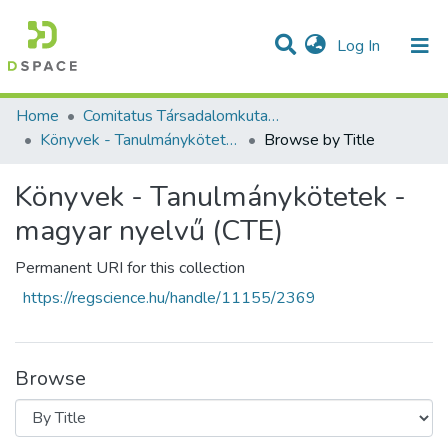
(current)
Log In
Communities & Collections
All of DSpace
Home
Comitatus Társadalomkutató Egyesület
Könyvek - Tanulmánykötetek - magyar nyelvű (CTE)
Browse by Title
Könyvek - Tanulmánykötetek -
magyar nyelvű (CTE)
Permanent URI for this collection
https://regscience.hu/handle/11155/2369
Browse