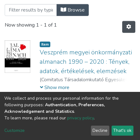
Browsing Könyvek - Tanulmánykötetek - 
Browse
Now showing
1 - 1 of 1
Item
Veszprém megyei önkormányzati
almanach 1990 – 2020 : Tények,
adatok, értékelések, elemzések
(
Comitatus Társadalomkutató Egyesület,
2020
)
Zongor, Gábor (szerk.)
;
Agg, Zoltán
Show more
(szerk.)
We collect and process your personal information for the
following purposes:
Authentication, Preferences,
Acknowledgement and Statistics
.
To learn more, please read our
privacy policy
.
DSpace software
copyright © 2002-2026
LYRASIS
Cookie
Privacy
End User
Send
Customize
Decline
That's ok
settings
policy
Agreement
Feedback