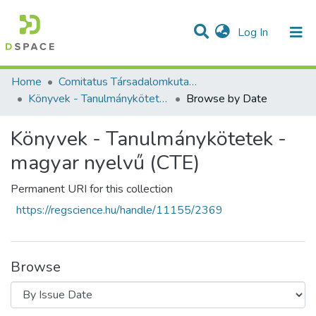
(current)
Log In
Communities & Collections
All of DSpace
Home
Comitatus Társadalomkutató Egyesület
Könyvek - Tanulmánykötetek - magyar nyelvű (CTE)
Browse by Date
Könyvek - Tanulmánykötetek -
magyar nyelvű (CTE)
Permanent URI for this collection
https://regscience.hu/handle/11155/2369
Browse