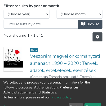
Browsing Könyvek - Tanulmánykötetek -
Filter results by year or month
Browse
Now showing
1 - 1 of 1
Item
Veszprém megyei önkormányzati
almanach 1990 – 2020 : Tények,
adatok, értékelések, elemzések
(
Comitatus Társadalomkutató Egyesület,
2020
)
Zongor, Gábor (szerk.)
;
Agg, Zoltán
We collect and process your personal information for the
Show more
following purposes:
Authentication, Preferences,
(szerk.)
Acknowledgement and Statistics
.
To learn more, please read our
privacy policy
.
DSpace software
copyright © 2002-2026
LYRASIS