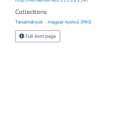
http://hdl.handle.net/11155/1347
Collections
Tanulmányok - magyar nyelvű (RKI)
Full item page