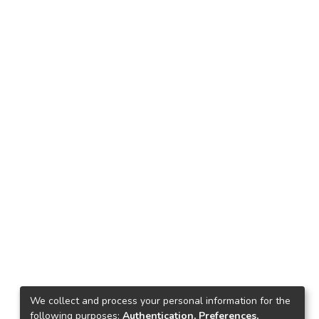
We collect and process your personal information for the
following purposes:
Authentication, Preferences,