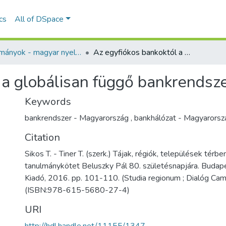
ics
All of DSpace
Tanulmányok - magyar nyelvű (RKI)
Az egyfiókos bankoktól a globálisan függő bankrendszerig
 a globálisan függő bankrendsze
Keywords
bankrendszer - Magyarország
,
bankhálózat - Magyarorsz
Citation
Sikos T. - Tiner T. (szerk.) Tájak, régiók, települések térbe
tanulmánykötet Beluszky Pál 80. születésnapjára. Budap
Kiadó, 2016. pp. 101-110. (Studia regionum ; Dialóg Ca
(ISBN:978-615-5680-27-4)
URI