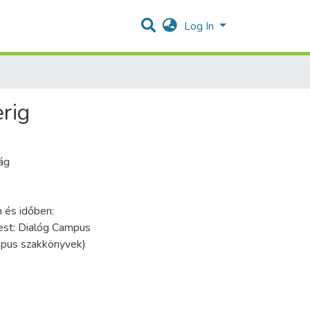
Log In
rig
ág
n és időben:
est: Dialóg Campus
mpus szakkönyvek)