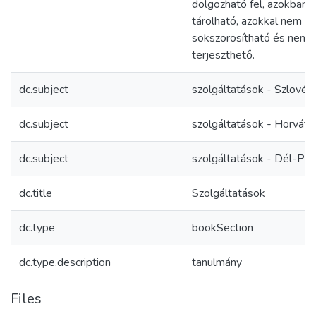
dolgozható fel, azokban 
tárolható, azokkal nem
sokszorosítható és nem
terjeszthető.
dc.subject
szolgáltatások - Szlovéni
dc.subject
szolgáltatások - Horváto
dc.subject
szolgáltatások - Dél-Pan
dc.title
Szolgáltatások
dc.type
bookSection
dc.type.description
tanulmány
Files