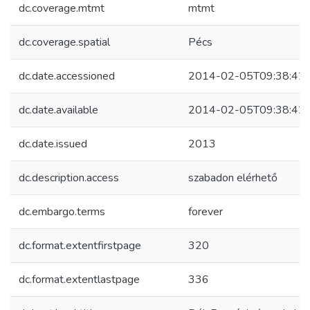
dc.coverage.mtmt
mtmt
dc.coverage.spatial
Pécs
dc.date.accessioned
2014-02-05T09:38:42
dc.date.available
2014-02-05T09:38:42
dc.date.issued
2013
dc.description.access
szabadon elérhető
dc.embargo.terms
forever
dc.format.extentfirstpage
320
dc.format.extentlastpage
336