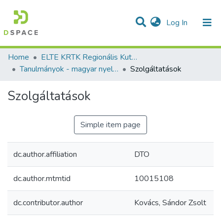
(current)
Log In
Communities & Collections
All of DSpace
Statistics
Home
ELTE KRTK Regionális Kutatások Intézete
Tanulmányok - magyar nyelvű (RKI)
Szolgáltatások
Szolgáltatások
Simple item page
dc.author.affiliation
DTO
dc.author.mtmtid
10015108
dc.contributor.author
Kovács, Sándor Zsolt