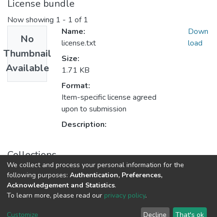
License bundle
Now showing
1 - 1 of 1
Name:
Down
No
license.txt
load
Thumbnail
Size:
Available
1.71 KB
Format:
Item-specific license agreed
upon to submission
Description:
Collections
We collect and process your personal information for the
Tanulmányok - magyar nyelvű (RKI)
following purposes:
Authentication, Preferences,
Acknowledgement and Statistics
.
To learn more, please read our
privacy policy
.
DSpace software
copyright © 2002-2026
LYRASIS
Cookie
Privacy
End User
Send
Customize
Decline
That's ok