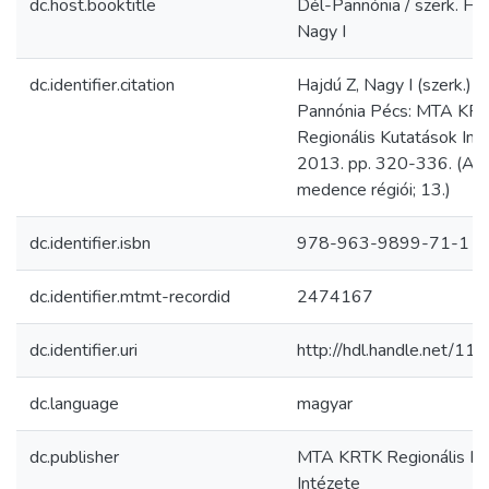
dc.host.booktitle
Dél-Pannónia / szerk. Haj
Nagy I
dc.identifier.citation
Hajdú Z, Nagy I (szerk.) D
Pannónia Pécs: MTA KR
Regionális Kutatások Int
2013. pp. 320-336. (A K
medence régiói; 13.)
dc.identifier.isbn
978-963-9899-71-1
dc.identifier.mtmt-recordid
2474167
dc.identifier.uri
http://hdl.handle.net/1
dc.language
magyar
dc.publisher
MTA KRTK Regionális Ku
Intézete