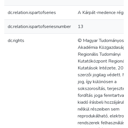
dc.relation.ispartofseries
A Kárpát-medence régiói
dc.relation.ispartofseriesnumber
13
dc.rights
© Magyar Tudományos
Akadémia Közgazdaság-
Regionális Tudományi
Kutatóközpont Regionáli
Kutatások Intézete, 201
szerzői jogilag védett. M
jog, így különösen a
sokszorosítás, terjesztés
fordítás joga fenntartva.
kiadó írásbeli hozzájárulá
nélkül részeiben sem
reprodukálható, elektroni
rendszerek felhasználás