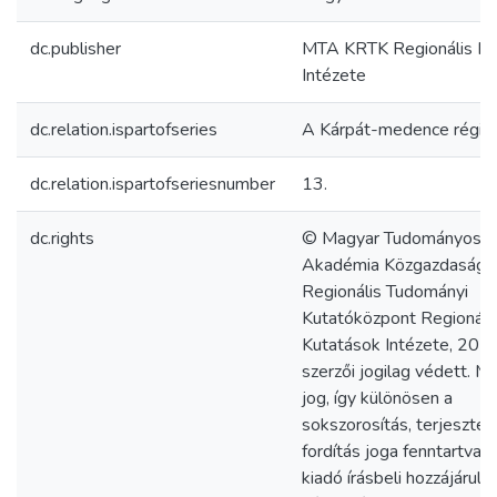
dc.publisher
MTA KRTK Regionális Ku
Intézete
dc.relation.ispartofseries
A Kárpát-medence régiói
dc.relation.ispartofseriesnumber
13.
dc.rights
© Magyar Tudományos
Akadémia Közgazdaság-
Regionális Tudományi
Kutatóközpont Regionáli
Kutatások Intézete, 201
szerzői jogilag védett. M
jog, így különösen a
sokszorosítás, terjesztés
fordítás joga fenntartva.
kiadó írásbeli hozzájárulá