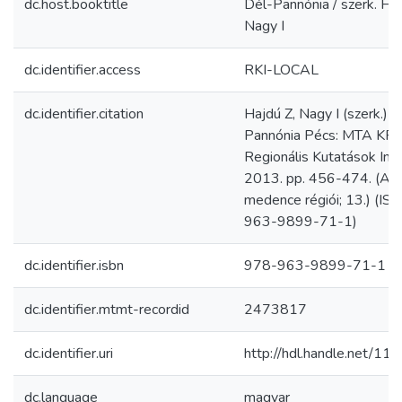
dc.host.booktitle
Dél-Pannónia / szerk. Haj
Nagy I
dc.identifier.access
RKI-LOCAL
dc.identifier.citation
Hajdú Z, Nagy I (szerk.) D
Pannónia Pécs: MTA KR
Regionális Kutatások Int
2013. pp. 456-474. (A K
medence régiói; 13.) (IS
963-9899-71-1)
dc.identifier.isbn
978-963-9899-71-1
dc.identifier.mtmt-recordid
2473817
dc.identifier.uri
http://hdl.handle.net/1
dc.language
magyar