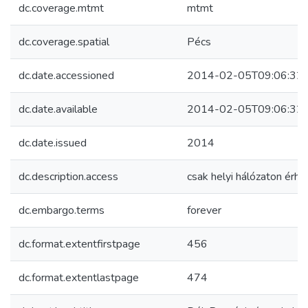
dc.coverage.mtmt
mtmt
dc.coverage.spatial
Pécs
dc.date.accessioned
2014-02-05T09:06:32
dc.date.available
2014-02-05T09:06:32
dc.date.issued
2014
dc.description.access
csak helyi hálózaton érhe
dc.embargo.terms
forever
dc.format.extentfirstpage
456
dc.format.extentlastpage
474