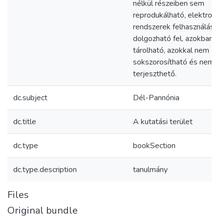
nélkül részeiben sem
reprodukálható, elektroni
rendszerek felhasználás
dolgozható fel, azokban 
tárolható, azokkal nem
sokszorosítható és nem
terjeszthető.
dc.subject
Dél-Pannónia
dc.title
A kutatási terület
dc.type
bookSection
dc.type.description
tanulmány
Files
Original bundle