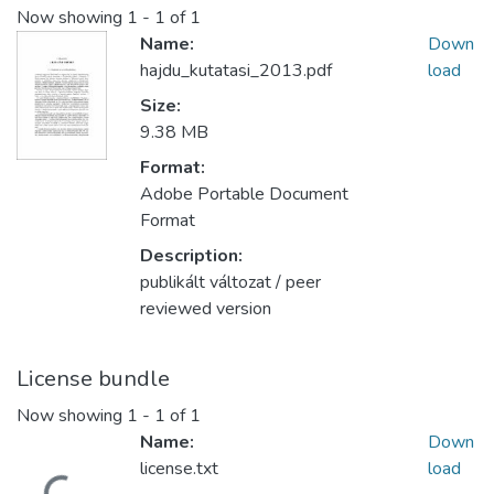
Now showing
1 - 1 of 1
Name:
Down
hajdu_kutatasi_2013.pdf
load
Size:
9.38 MB
Format:
Adobe Portable Document
Format
Description:
publikált változat / peer
reviewed version
License bundle
Now showing
1 - 1 of 1
Name:
Down
license.txt
load