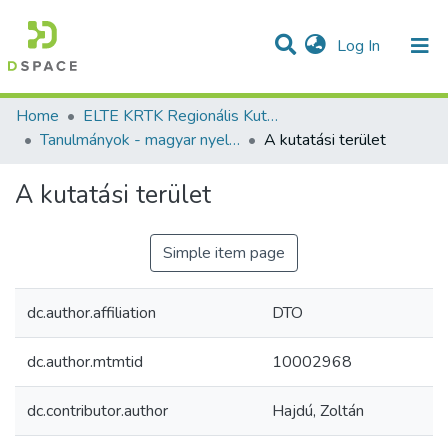
(current)
Log In
Communities & Collections
All of DSpace
Statistics
Home
ELTE KRTK Regionális Kutatások Intézete
Tanulmányok - magyar nyelvű (RKI)
A kutatási terület
A kutatási terület
Simple item page
dc.author.affiliation
DTO
dc.author.mtmtid
10002968
dc.contributor.author
Hajdú, Zoltán