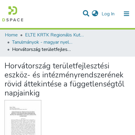
(current)
Log In
Communities & Collections
All of DSpace
Statistics
Home
ELTE KRTK Regionális Kutatások Intézete
Tanulmányok - magyar nyelvű (RKI)
Horvátország területfejlesztési eszköz- és intézményrendszerének rövid áttekintése a függetlenségtől napjainkig
Horvátország területfejlesztési
eszköz- és intézményrendszerének
rövid áttekintése a függetlenségtől
napjainkig