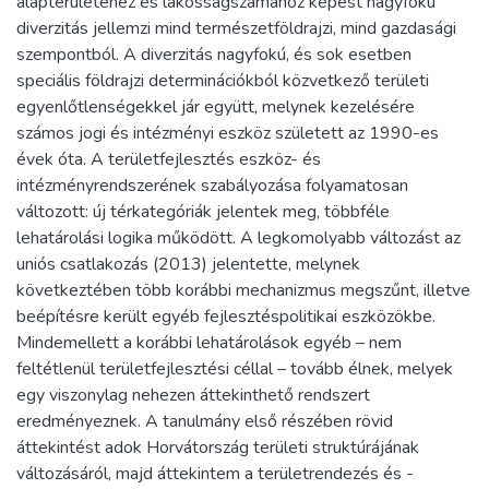
alapterületéhez és lakosságszámához képest nagyfokú
diverzitás jellemzi mind természetföldrajzi, mind gazdasági
szempontból. A diverzitás nagyfokú, és sok esetben
speciális földrajzi determinációkból közvetkező területi
egyenlőtlenségekkel jár együtt, melynek kezelésére
számos jogi és intézményi eszköz született az 1990-es
évek óta. A területfejlesztés eszköz- és
intézményrendszerének szabályozása folyamatosan
változott: új térkategóriák jelentek meg, többféle
lehatárolási logika működött. A legkomolyabb változást az
uniós csatlakozás (2013) jelentette, melynek
következtében több korábbi mechanizmus megszűnt, illetve
beépítésre került egyéb fejlesztéspolitikai eszközökbe.
Mindemellett a korábbi lehatárolások egyéb – nem
feltétlenül területfejlesztési céllal – tovább élnek, melyek
egy viszonylag nehezen áttekinthető rendszert
eredményeznek. A tanulmány első részében rövid
áttekintést adok Horvátország területi struktúrájának
változásáról, majd áttekintem a területrendezés és -