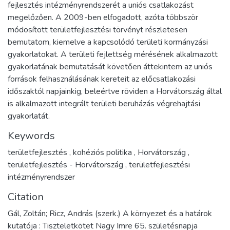
fejlesztés intézményrendszerét a uniós csatlakozást
megelőzően. A 2009-ben elfogadott, azóta többször
módosított területfejlesztési törvényt részletesen
bemutatom, kiemelve a kapcsolódó területi kormányzási
gyakorlatokat. A területi fejlettség mérésének alkalmazott
gyakorlatának bemutatását követően áttekintem az uniós
források felhasználásának kereteit az előcsatlakozási
időszaktól napjainkig, beleértve röviden a Horvátország által
is alkalmazott integrált területi beruházás végrehajtási
gyakorlatát.
Keywords
területfejlesztés
,
kohéziós politika
,
Horvátország
,
területfejlesztés - Horvátország
,
területfejlesztési
intézményrendszer
Citation
Gál, Zoltán; Ricz, András (szerk.) A környezet és a határok
kutatója : Tiszteletkötet Nagy Imre 65. születésnapja