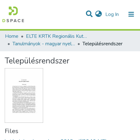
(current)
Log In
Communities & Collections
All of DSpace
Statistics
Home
ELTE KRTK Regionális Kutatások Intézete
Tanulmányok - magyar nyelvű (RKI)
Településrendszer
Településrendszer
Files