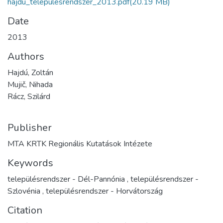
hajdu_telepulesrendszer_2013.pdf
(20.19 MB)
Date
2013
Authors
Hajdú, Zoltán
Mujič, Nihada
Rácz, Szilárd
Publisher
MTA KRTK Regionális Kutatások Intézete
Keywords
településrendszer - Dél-Pannónia
,
településrendszer -
Szlovénia
,
településrendszer - Horvátország
Citation