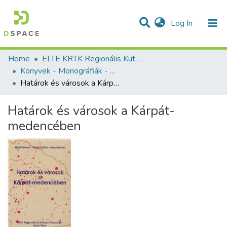
(current)
Log In
Communities & Collections
All of DSpace
Statistics
Home
ELTE KRTK Regionális Kutatások Intézete
Könyvek - Monográfiák - magyar nyelvű (RKI)
Határok és városok a Kárpát-medencében
Határok és városok a Kárpát-
medencében