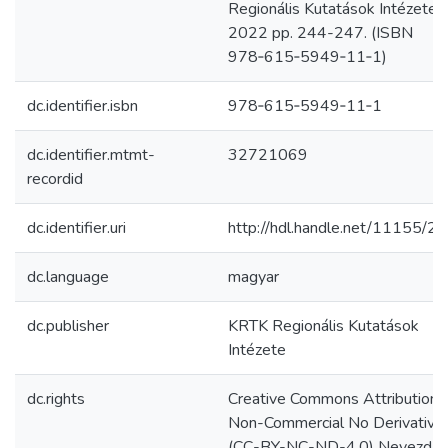
Regionális Kutatások Intézete,
2022 pp. 244-247. (ISBN
978‑615‑5949‑11‑1)
dc.identifier.isbn
978‑615‑5949‑11‑1
dc.identifier.mtmt-
32721069
recordid
dc.identifier.uri
http://hdl.handle.net/11155/2
dc.language
magyar
dc.publisher
KRTK Regionális Kutatások
Intézete
dc.rights
Creative Commons Attribution
Non-Commercial No Derivative
(CC-BY-NC-ND-4.0) Nevezd