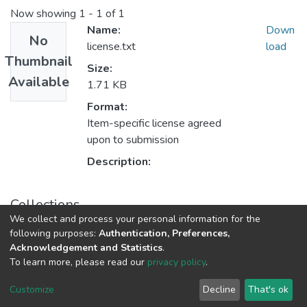
Now showing
1 - 1 of 1
Name:
Down
No
license.txt
load
Thumbnail
Size:
Available
1.71 KB
Format:
Item-specific license agreed
upon to submission
Description:
Collections
We collect and process your personal information for the
Tanulmányok - magyar nyelvű (RKI)
following purposes:
Authentication, Preferences,
Acknowledgement and Statistics
.
To learn more, please read our
privacy policy
.
DSpace software
copyright © 2002-2026
LYRASIS
Cookie
Privacy
End User
Send
Customize
Decline
That's ok
settings
policy
Agreement
Feedback