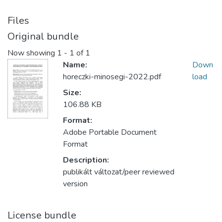
Files
Original bundle
Now showing
1 - 1 of 1
Name:
Down
horeczki-minosegi-2022.pdf
load
Size:
106.88 KB
Format:
Adobe Portable Document
Format
Description:
publikált változat/peer reviewed
version
License bundle