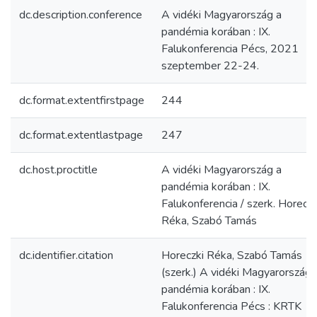
dc.description.conference
A vidéki Magyarország a
pandémia korában : IX.
Falukonferencia Pécs, 2021
szeptember 22-24.
dc.format.extentfirstpage
244
dc.format.extentlastpage
247
dc.host.proctitle
A vidéki Magyarország a
pandémia korában : IX.
Falukonferencia / szerk. Horeczk
Réka, Szabó Tamás
dc.identifier.citation
Horeczki Réka, Szabó Tamás
(szerk.) A vidéki Magyarország 
pandémia korában : IX.
Falukonferencia Pécs : KRTK