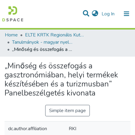
(current)
Log In
Communities & Collections
All of DSpace
Statistics
Home
ELTE KRTK Regionális Kutatások Intézete
Tanulmányok - magyar nyelvű (RKI)
„Minőség és összefogás a gasztronómiában, helyi termékek készítésében és a turizmusban” Panelbeszélgetés kivonata
„Minőség és összefogás a
gasztronómiában, helyi termékek
készítésében és a turizmusban”
Panelbeszélgetés kivonata
Simple item page
dc.author.affiliation
RKI