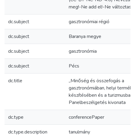
meg!-Ne add el!-Ne változtasd!
dc.subject
gasztronómiai régió
dc.subject
Baranya megye
dc.subject
gasztronómia
dc.subject
Pécs
dc.title
„Minőség és összefogás a
gasztronómiában, helyi termék
készítésében és a turizmusban”
Panelbeszélgetés kivonata
dc.type
conferencePaper
dc.type.description
tanulmány