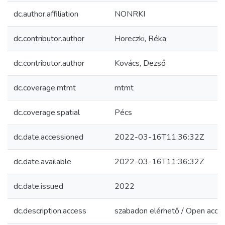
dc.author.affiliation
NONRKI
dc.contributor.author
Horeczki, Réka
dc.contributor.author
Kovács, Dezső
dc.coverage.mtmt
mtmt
dc.coverage.spatial
Pécs
dc.date.accessioned
2022-03-16T11:36:32Z
dc.date.available
2022-03-16T11:36:32Z
dc.date.issued
2022
dc.description.access
szabadon elérhető / Open acce