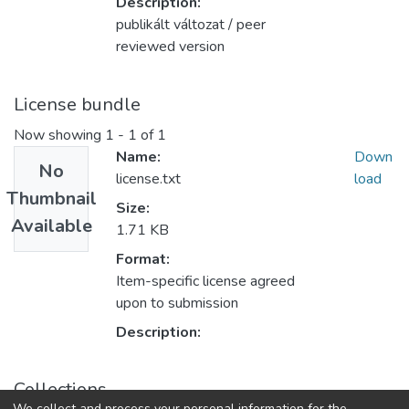
Description:
publikált változat / peer
reviewed version
License bundle
Now showing
1 - 1 of 1
Name:
Down
No
license.txt
load
Thumbnail
Size:
Available
1.71 KB
Format:
Item-specific license agreed
upon to submission
Description:
Collections
We collect and process your personal information for the