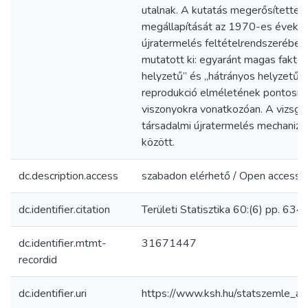
utalnak. A kutatás megerősítette a
megállapítását az 1970-es évek ma
újratermelés feltételrendszerében
mutatott ki: egyaránt magas fakto
helyzetű” és „hátrányos helyzetű” 
reprodukció elméletének pontosítás
viszonyokra vonatkozóan. A vizsgál
társadalmi újratermelés mechanizmu
között.
dc.description.access
szabadon elérhető / Open access
dc.identifier.citation
Területi Statisztika 60:(6) pp. 63
dc.identifier.mtmt-
31671447
recordid
dc.identifier.uri
https://www.ksh.hu/statszemle_a