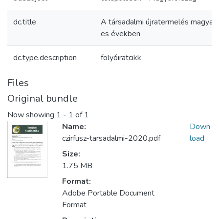
dc.title
A társadalmi újratermelés magyaro
es években
dc.type.description
folyóiratcikk
Files
Original bundle
Now showing
1 - 1 of 1
Name:
Down
czirfusz-tarsadalmi-2020.pdf
load
Size:
1.75 MB
Format:
Adobe Portable Document
Format