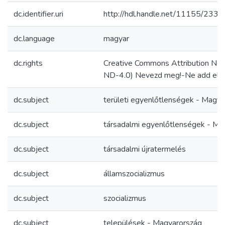
dc.identifier.uri
http://hdl.handle.net/11155/2330
dc.language
magyar
dc.rights
Creative Commons Attribution No
ND-4.0) Nevezd meg!-Ne add el!-
dc.subject
területi egyenlőtlenségek - Magya
dc.subject
társadalmi egyenlőtlenségek - Ma
dc.subject
társadalmi újratermelés
dc.subject
államszocializmus
dc.subject
szocializmus
dc.subject
települések - Magyarország