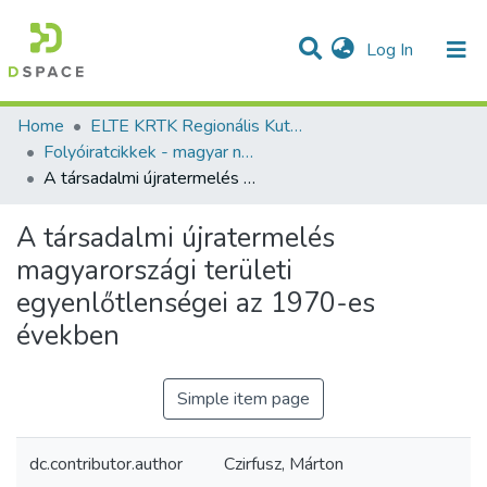
(current)
Log In
Communities & Collections
All of DSpace
Statistics
Home
ELTE KRTK Regionális Kutatások Intézete
Folyóiratcikkek - magyar nyelvű (RKI)
A társadalmi újratermelés magyarországi területi egyenlőtlenségei az 1970-es években
A társadalmi újratermelés
magyarországi területi
egyenlőtlenségei az 1970-es
években
Simple item page
dc.contributor.author
Czirfusz, Márton