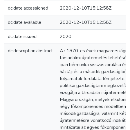
dc.date.accessioned
2020-12-10T15:12:58Z
dc.date.available
2020-12-10T15:12:58Z
dc.date.issued
2020
dc.description.abstract
Az 1970-es évek magyarországi ga
társadalmi újratermelés lehetőségei
ipari bérmunka visszaszorulása és 
háztáji és a második gazdaság bővü
folyamatok fordulata fémjelezte. A
politikai gazdaságtani megközelítés
vizsgálja a társadalmi újratermel
Magyarországán, melyek elkülönít
négy főkomponenses modellben elv
másodikgazdaságra, valamint két 
újratermelésre vonatkozó indikátor
mintázatai az egyes főkomponense