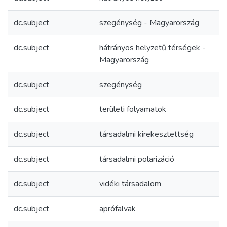
dc.subject
szegénység - Magyarország
dc.subject
hátrányos helyzetű térségek -
Magyarország
dc.subject
szegénység
dc.subject
területi folyamatok
dc.subject
társadalmi kirekesztettség
dc.subject
társadalmi polarizáció
dc.subject
vidéki társadalom
dc.subject
aprófalvak