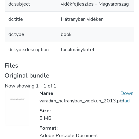
dc.subject
vidékfejlesztés - Magyarország
dc.title
Hátrányban vidéken
dc.type
book
dc.type.description
tanulmánykötet
Files
Original bundle
Now showing
1 - 1 of 1
Name:
Down
varadim_hatranyban_videken_2013.pdf
load
Size:
5 MB
Format:
Adobe Portable Document