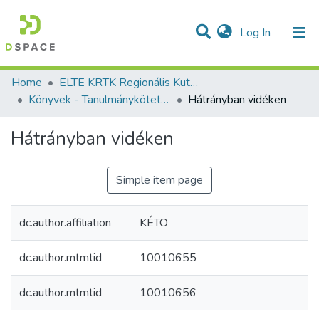
(current)
Log In
Communities & Collections
All of DSpace
Statistics
Home
ELTE KRTK Regionális Kutatások Intézete
Könyvek - Tanulmánykötetek - magyar nyelvű (RKI)
Hátrányban vidéken
Hátrányban vidéken
Simple item page
dc.author.affiliation
KÉTO
dc.author.mtmtid
10010655
dc.author.mtmtid
10010656