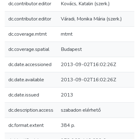
dc.contributor.editor
Kovács, Katalin (szerk.)
dc.contributor.editor
Váradi, Monika Mária (szerk.)
dc.coverage.mtmt
mtmt
dc.coverage.spatial
Budapest
dc.date.accessioned
2013-09-02T16:02:26Z
dc.date.available
2013-09-02T16:02:26Z
dc.date.issued
2013
dc.description.access
szabadon elérhető
dc.format.extent
384 p.