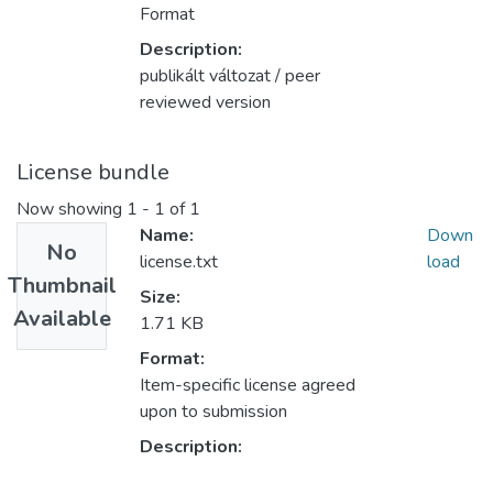
Format
Description:
publikált változat / peer
reviewed version
License bundle
Now showing
1 - 1 of 1
Name:
Down
No
license.txt
load
Thumbnail
Size:
Available
1.71 KB
Format:
Item-specific license agreed
upon to submission
Description: