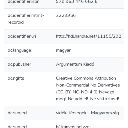
dc.identifier.isbn
978 963 446 682 6
dc.identifier.mtmt-
2229956
recordid
dc.identifier.uri
http://hdl.handle.net/11155/292
dc.language
magyar
dc.publisher
Argumentum Kiadó
dc.rights
Creative Commons Attribution
Non-Commercial No Derivatives
(CC-BY-NC-ND-4.0) Nevezd
meg!-Ne add el!-Ne változtasd!
dc.subject
vidéki térségek - Magyarország
dc.subject
hátrányos helyzet