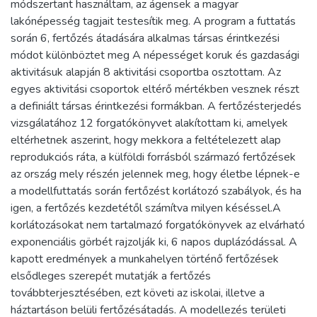
módszertant használtam, az ágensek a magyar
lakónépesség tagjait testesítik meg. A program a futtatás
során 6, fertőzés átadására alkalmas társas érintkezési
módot különböztet meg A népességet koruk és gazdasági
aktivitásuk alapján 8 aktivitási csoportba osztottam. Az
egyes aktivitási csoportok eltérő mértékben vesznek részt
a definiált társas érintkezési formákban. A fertőzésterjedés
vizsgálatához 12 forgatókönyvet alakítottam ki, amelyek
eltérhetnek aszerint, hogy mekkora a feltételezett alap
reprodukciós ráta, a külföldi forrásból származó fertőzések
az ország mely részén jelennek meg, hogy életbe lépnek-e
a modellfuttatás során fertőzést korlátozó szabályok, és ha
igen, a fertőzés kezdetétől számítva milyen késéssel.A
korlátozásokat nem tartalmazó forgatókönyvek az elvárható
exponenciális görbét rajzolják ki, 6 napos duplázódással. A
kapott eredmények a munkahelyen történő fertőzések
elsődleges szerepét mutatják a fertőzés
továbbterjesztésében, ezt követi az iskolai, illetve a
háztartáson belüli fertőzésátadás. A modellezés területi