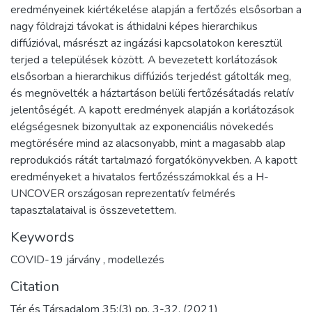
eredményeinek kiértékelése alapján a fertőzés elsősorban a
nagy földrajzi távokat is áthidalni képes hierarchikus
diffúzióval, másrészt az ingázási kapcsolatokon keresztül
terjed a települések között. A bevezetett korlátozások
elsősorban a hierarchikus diffúziós terjedést gátolták meg,
és megnövelték a háztartáson belüli fertőzésátadás relatív
jelentőségét. A kapott eredmények alapján a korlátozások
elégségesnek bizonyultak az exponenciális növekedés
megtörésére mind az alacsonyabb, mint a magasabb alap
reprodukciós rátát tartalmazó forgatókönyvekben. A kapott
eredményeket a hivatalos fertőzésszámokkal és a H-
UNCOVER országosan reprezentatív felmérés
tapasztalataival is összevetettem.
Keywords
COVID-19 járvány
,
modellezés
Citation
Tér és Társadalom 35:(3) pp. 3-32. (2021)