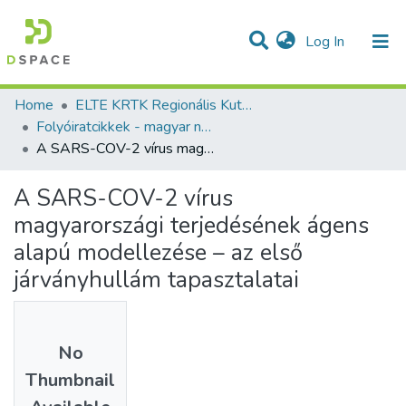
(current)
Log In
Communities & Collections
All of DSpace
Statistics
Home
ELTE KRTK Regionális Kutatások Intézete
Folyóiratcikkek - magyar nyelvű (RKI)
A SARS-COV-2 vírus magyarországi terjedésének ágens alapú modellezése – az első járványhullám tapasztalatai
A SARS-COV-2 vírus
magyarországi terjedésének ágens
alapú modellezése – az első
járványhullám tapasztalatai
No
Thumbnail