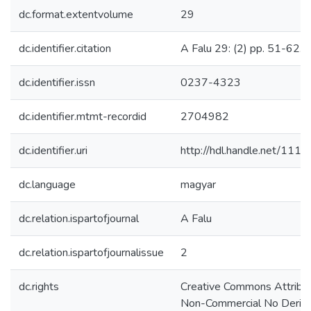
dc.format.extentvolume
29
dc.identifier.citation
A Falu 29: (2) pp. 51-62. 
dc.identifier.issn
0237-4323
dc.identifier.mtmt-recordid
2704982
dc.identifier.uri
http://hdl.handle.net/111
dc.language
magyar
dc.relation.ispartofjournal
A Falu
dc.relation.ispartofjournalissue
2
dc.rights
Creative Commons Attribut
Non-Commercial No Deriva