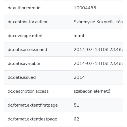
dc.author.mtmtid
10004493
dc.contributor.author
Szörényiné Kukorelli, Irén
dc.coverage.mtmt
mtmt
dc.date.accessioned
2014-07-14T08:23:48Z
dc.date.available
2014-07-14T08:23:48Z
dc.date.issued
2014
dc.description.access
szabadon elérhető
dc.format.extentfirstpage
51
dc.format.extentlastpage
62