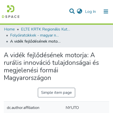
(current)
Log In
Communities & Collections
All of DSpace
Statistics
Home
ELTE KRTK Regionális Kutatások Intézete
Folyóiratcikkek - magyar nyelvű (RKI)
A vidék fejlődésének motorja: A rurális innováció tulajdonságai és megjelenési formái Magyarországon
A vidék fejlődésének motorja: A
rurális innováció tulajdonságai és
megjelenési formái
Magyarországon
Simple item page
dc.author.affiliation
NYUTO