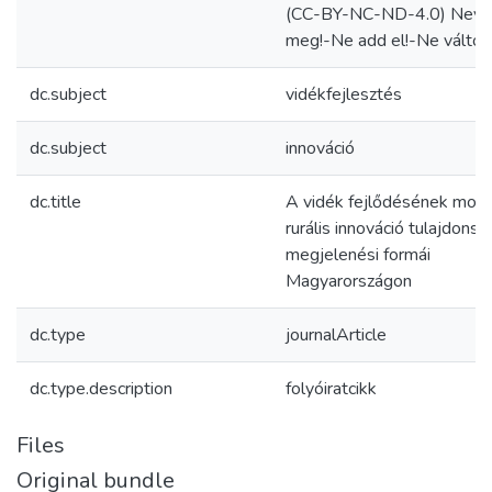
(CC-BY-NC-ND-4.0) Neve
meg!-Ne add el!-Ne változ
dc.subject
vidékfejlesztés
dc.subject
innováció
dc.title
A vidék fejlődésének moto
rurális innováció tulajdonsá
megjelenési formái
Magyarországon
dc.type
journalArticle
dc.type.description
folyóiratcikk
Files
Original bundle