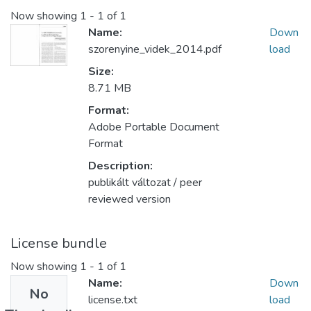
Now showing
1 - 1 of 1
Name:
Down
szorenyine_videk_2014.pdf
load
Size:
8.71 MB
Format:
Adobe Portable Document
Format
Description:
publikált változat / peer
reviewed version
License bundle
Now showing
1 - 1 of 1
Name:
Down
No
license.txt
load