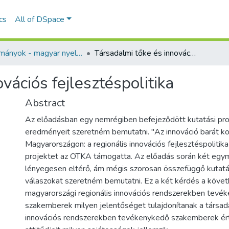
ics
All of DSpace
Tanulmányok - magyar nyelvű (RKI)
Társadalmi tőke és innovációs fejlesztéspolitika
vációs fejlesztéspolitika
Abstract
Az előadásban egy nemrégiben befejeződött kutatási pr
eredményeit szeretném bemutatni. "Az innováció barát k
Magyarországon: a regionális innovációs fejlesztéspolitika
projektet az OTKA támogatta. Az előadás során két egym
lényegesen eltérő, ám mégis szorosan összefüggő kutatá
válaszokat szeretném bemutatni. Ez a két kérdés a követ
magyarországi regionális innovációs rendszerekben tevé
szakemberek milyen jelentőséget tulajdonítanak a társad
innovációs rendszerekben tevékenykedő szakemberek ér