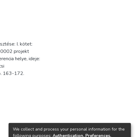
ztése: I. kötet:
-0002 projekt
encia helye, ideje:
si
. 163-172.
We collect and process your personal information for the
following purposes:
Authentication, Preferences,