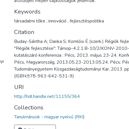
attitűdjeit milyen sajátosságok jellemzik.
Keywords
társadalmi tőke
,
innováció
,
fejlesztéspolitika
Citation
Buday-Sántha A; Danka S; Komlósi É (szerk.) Régiók fejles
"Régiók fejlesztése": Támop-4.2.1.B-10/2/KONV-2010
kutatászáró konferencia : Pécs, 2013. május 23-24. Konfer
yi
Pécs, Magyarország, 2013.05.23-2013.05.24. Pécs: Péc
Tudományegyetem Közgazdaságtudományi Kar, 2013. pp
(ISBN:978-963-642-531-9)
URI
http://hdl.handle.net/11155/364
Collections
Tanulmányok - magyar nyelvű (RKI)