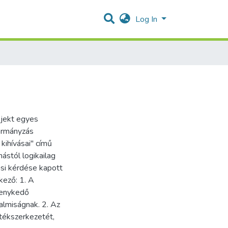
Log In
ojekt egyes
ormányzás
 kihívásai" című
ástól logikailag
si kérdése kapott
kező: 1. A
kenykedő
almiságnak. 2. Az
tékszerkezetét,