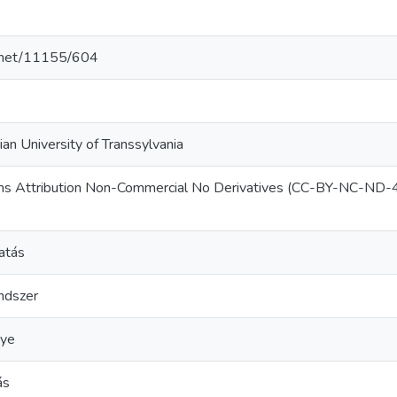
le.net/11155/604
an University of Transsylvania
s Attribution Non-Commercial No Derivatives (CC-BY-NC-ND-4
tatás
endszer
gye
ás