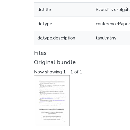
dc.title
Szociális szolgá
dc.type
conferencePaper
dc.type.description
tanulmány
Files
Original bundle
Now showing
1 - 1 of 1