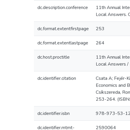
dc.description.conference
11th Annual Inte
Local Answers. 
dc.format.extentfirstpage
253
dc.format.extentlastpage
264
dc.host.proctitle
11th Annual Inte
Local Answers / 
dc.identifier.citation
Csata A; Fejér-Ki
Economics and Bu
Csíkszereda, Rom
253-264. (ISB
dc.identifier.isbn
978-973-53-1
dc.identifier.mtmt-
2590064