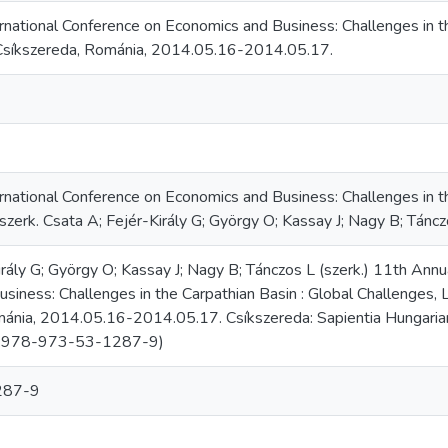
rnational Conference on Economics and Business: Challenges in th
Csíkszereda, Románia, 2014.05.16-2014.05.17.
rnational Conference on Economics and Business: Challenges in th
szerk. Csata A; Fejér-Király G; György O; Kassay J; Nagy B; Tánc
rály G; György O; Kassay J; Nagy B; Tánczos L (szerk.) 11th Annu
siness: Challenges in the Carpathian Basin : Global Challenges, L
ánia, 2014.05.16-2014.05.17. Csíkszereda: Sapientia Hungarian 
N:978-973-53-1287-9)
287-9