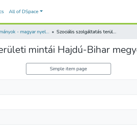
ics
All of DSpace
Tanulmányok - magyar nyelvű (RKI)
Szociális szolgáltatás területi mintái Hajdú-Bihar megyében
területi mintái Hajdú-Bihar meg
Simple item page