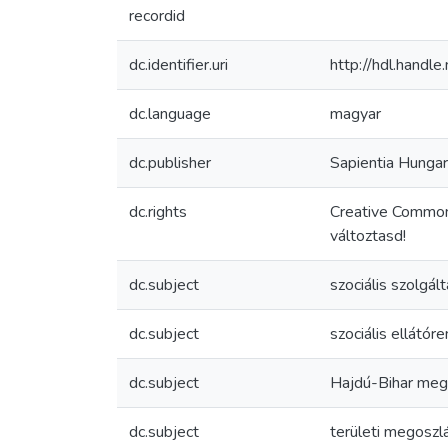
recordid
dc.identifier.uri
http://hdl.hand
dc.language
magyar
dc.publisher
Sapientia Hungari
dc.rights
Creative Common
változtasd!
dc.subject
szociális szolgál
dc.subject
szociális ellátór
dc.subject
Hajdú-Bihar me
dc.subject
területi megoszl