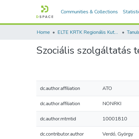
Communities & Collections
Statist
Home
ELTE KRTK Regionális Kutatások Intézete
Szociális szolgáltatás 
dc.author.affiliation
ATO
dc.author.affiliation
NONRKI
dc.author.mtmtid
10001810
dc.contributor.author
Verdó, György