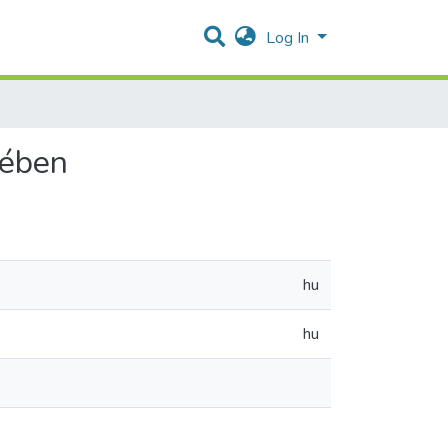
Log In
yében
hu
hu