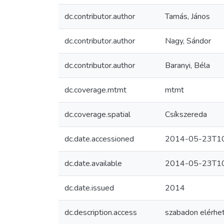
dc.contributor.author
Tamás, János
dc.contributor.author
Nagy, Sándor
dc.contributor.author
Baranyi, Béla
dc.coverage.mtmt
mtmt
dc.coverage.spatial
Csíkszereda
dc.date.accessioned
2014-05-23T10
dc.date.available
2014-05-23T10
dc.date.issued
2014
dc.description.access
szabadon elérhe