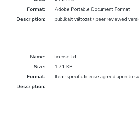
Format:
Adobe Portable Document Format
Description:
publikált változat / peer reviewed vers
Name:
license.txt
Size:
1.71 KB
Format:
Item-specific license agreed upon to s
Description: