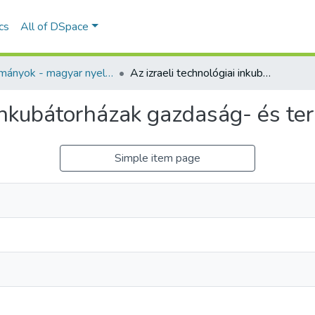
ics
All of DSpace
Tanulmányok - magyar nyelvű (RKI)
Az izraeli technológiai inkubátorházak gazdaság- és területfejlesztési szerepe
 inkubátorházak gazdaság- és ter
Simple item page