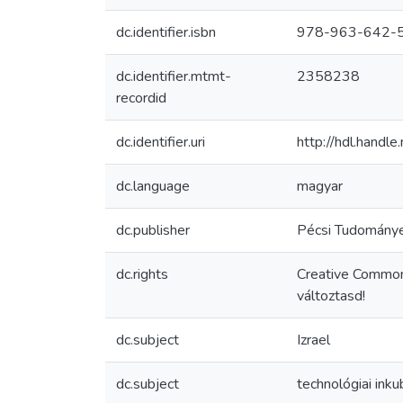
dc.identifier.isbn
978-963-642-
dc.identifier.mtmt-
2358238
recordid
dc.identifier.uri
http://hdl.hand
dc.language
magyar
dc.publisher
Pécsi Tudomány
dc.rights
Creative Common
változtasd!
dc.subject
Izrael
dc.subject
technológiai inku