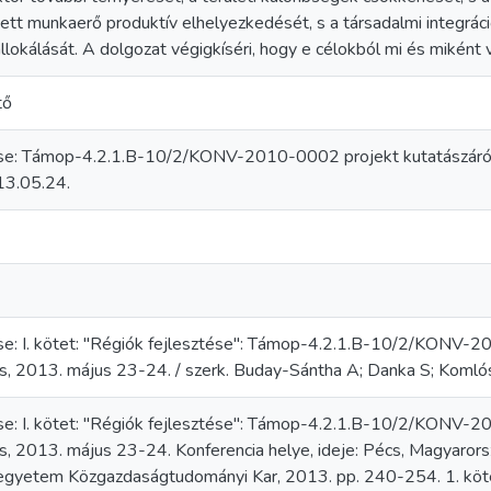
ett munkaerő produktív elhelyezkedését, s a társadalmi integráció
allokálását. A dolgozat végigkíséri, hogy e célokból mi és miként 
tő
ése: Támop-4.2.1.B-10/2/KONV-2010-0002 projekt kutatászáró 
3.05.24.
se: I. kötet: "Régiók fejlesztése": Támop-4.2.1.B-10/2/KONV-
cs, 2013. május 23-24. / szerk. Buday-Sántha A; Danka S; Komló
se: I. kötet: "Régiók fejlesztése": Támop-4.2.1.B-10/2/KONV-
cs, 2013. május 23-24. Konferencia helye, ideje: Pécs, Magyar
egyetem Közgazdaságtudományi Kar, 2013. pp. 240-254. 1. k