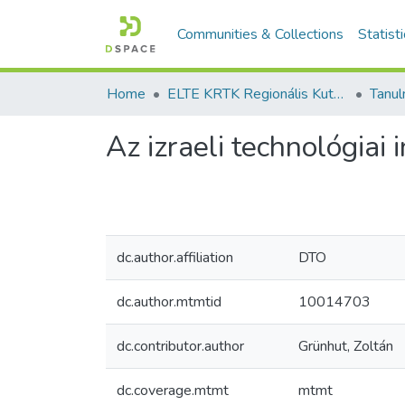
Communities & Collections
Statist
Home
ELTE KRTK Regionális Kutatások Intézete
Az izraeli technológiai
dc.author.affiliation
DTO
dc.author.mtmtid
10014703
dc.contributor.author
Grünhut, Zoltán
dc.coverage.mtmt
mtmt