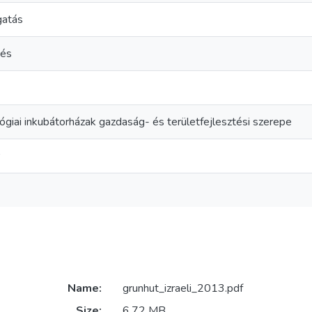
gatás
tés
lógiai inkubátorházak gazdaság- és területfejlesztési szerepe
Name:
grunhut_izraeli_2013.pdf
Size:
6.72 MB