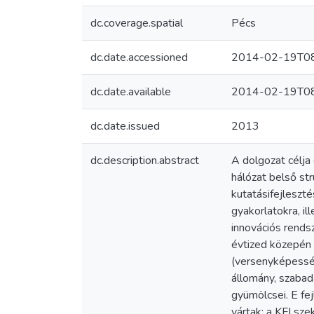
dc.coverage.spatial
Pécs
dc.date.accessioned
2014-02-19T08
dc.date.available
2014-02-19T08
dc.date.issued
2013
dc.description.abstract
A dolgozat célja 
hálózat belső str
kutatásifejleszté
gyakorlatokra, il
innovációs rends
évtized közepén 
(versenyképesség
állomány, szabada
gyümölcsei. E fe
vártak: a KFI sze