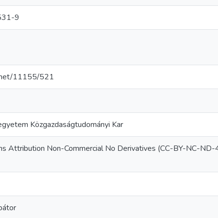
531-9
le.net/11155/521
egyetem Közgazdaságtudományi Kar
s Attribution Non-Commercial No Derivatives (CC-BY-NC-ND-4
bátor