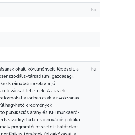
hu
ásának okait, körülményeit, lépéseit, a
hu
zer szociális-társadalmi, gazdasági,
ekszik rámutatni azokra a jó
 relevánsak lehetnek. Az izraeli
 reformokat azonban csak a nyolcvanas
kívül hagyható eredmények
tó publikációs arány és KFI munkaerő-
yedszázadnyi tudatos innovációspolitika
k, mely programtói összetett hatásokat
periférikus térségek felzárkózását; a