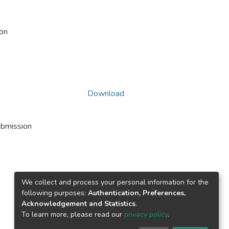
ion
Download
ubmission
We collect and process your personal information for the
following purposes:
Authentication, Preferences,
Acknowledgement and Statistics
.
To learn more, please read our
privacy policy
.