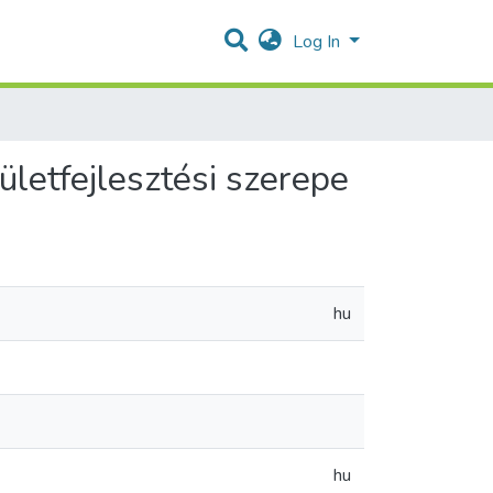
Log In
ületfejlesztési szerepe
hu
hu