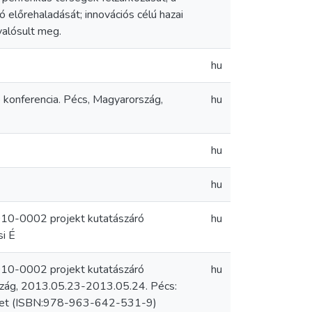
 előrehaladását; innovációs célú hazai
valósult meg.
hu
konferencia. Pécs, Magyarország,
hu
hu
hu
2010-0002 projekt kutatászáró
hu
si É
2010-0002 projekt kutatászáró
hu
ország, 2013.05.23-2013.05.24. Pécs:
ötet (ISBN:978-963-642-531-9)