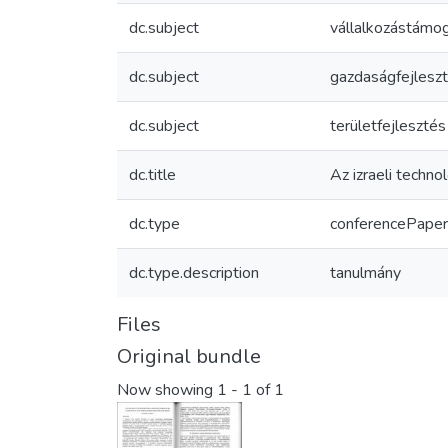
dc.subject
vállalkozástámo
dc.subject
gazdaságfejlesz
dc.subject
területfejlesztés
dc.title
Az izraeli techno
dc.type
conferencePaper
dc.type.description
tanulmány
Files
Original bundle
Now showing
1 - 1 of 1