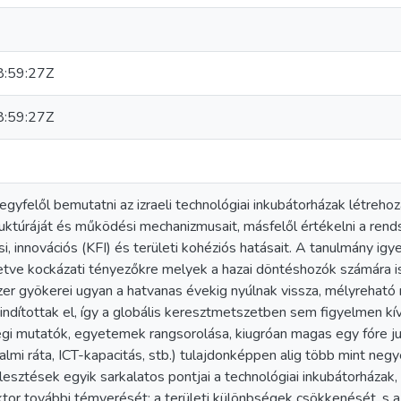
:59:27Z
:59:27Z
egyfelől bemutatni az izraeli technológiai inkubátorházak létrehoz
uktúráját és működési mechanizmusait, másfelől értékelni a rends
si, innovációs (KFI) és területi kohéziós hatásait. A tanulmány igy
letve kockázati tényezőkre melyek a hazai döntéshozók számára is
zer gyökerei ugyan a hatvanas évekig nyúlnak vissza, mélyreható
indítottak el, így a globális keresztmetszetben sem figyelmen 
i mutatók, egyetemek rangsorolása, kiugróan magas egy fóre ju
lmi ráta, ICT-kapacitás, stb.) tulajdonképpen alig több mint neg
jlesztések egyik sarkalatos pontjai a technológiai inkubátorháza
ktor további témyerését; a területi különbségek csökkenését, s a 