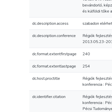
bevándorló, képz
és külföldi tőke 
dc.description.access
szabadon elérhe
dc.description.conference
Régiók fejleszt
2013.05.23-201
dc.format.extentfirstpage
240
dc.format.extentlastpage
254
dc.host.proctitle
Régiók fejleszté
konferencia : Pé
dc.identifier.citation
Régiók fejleszté
konferencia : Pé
Pécsi Tudomány