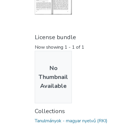
License bundle
Now showing
1 - 1 of 1
No
Thumbnail
Available
Collections
Tanulmányok - magyar nyelvű (RKI)