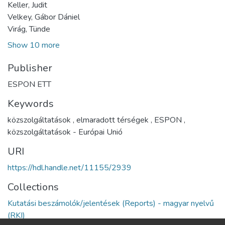
Keller, Judit
Velkey, Gábor Dániel
Virág, Tünde
Show 10 more
Publisher
ESPON ETT
Keywords
közszolgáltatások
,
elmaradott térségek
,
ESPON
,
közszolgáltatások - Európai Unió
URI
https://hdl.handle.net/11155/2939
Collections
Kutatási beszámolók/jelentések (Reports) - magyar nyelvű
(RKI)