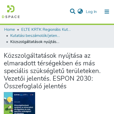
(current)
Log In
Communities & Collections
All of DSpace
Statistics
Home
ELTE KRTK Regionális Kutatások Intézete
Kutatási beszámolók/jelentések (Reports) - magyar nyelvű (RKI)
Közszolgáltatások nyújtása az elmaradott térségekben és más speciális szükségletű területeken. Vezetői jelentés. ESPON 2030: Összefoglaló jelentés
Közszolgáltatások nyújtása az
elmaradott térségekben és más
speciális szükségletű területeken.
Vezetői jelentés. ESPON 2030:
Összefoglaló jelentés