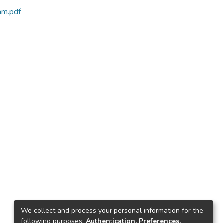
am.pdf
We collect and process your personal information for the
following purposes:
Authentication, Preferences,