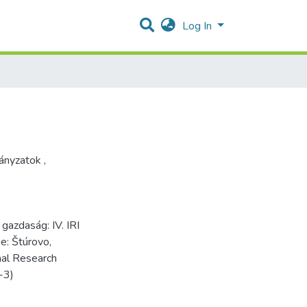
Log In
ányzatok
,
 gazdaság: IV. IRI
e: Štúrovo,
nal Research
-3)