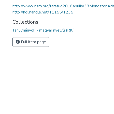
http://www.irisro.org/tarstud2016aprilis/33MonostoriAd
http://hdl.handle.net/11155/1235
Collections
Tanulmányok - magyar nyelvű (RKI)
Full item page