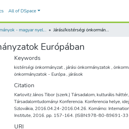
ics
All of DSpace
Tanulmányok - magyar nyelvű (RKI)
Járási/kistérségi önkormányzatok Európában
rmányzatok Európában
Keywords
kistérségi önkormányzat
,
járási önkormányzatok
,
önkorm
önkormányzatok - Európa
,
járások
Citation
Karlovitz János Tibor (szerk.) Társadalom, kulturális háttér,
Társadalomtudományi Konferencia. Konferencia helye, idej
Szlovákia, 2016.04.24-2016.04.26. Komárno: Internatio
Institute, 2016. pp. 157-164. (ISBN:978-80-89691-33
URI