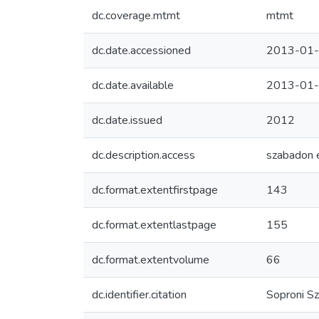
dc.coverage.mtmt
mtmt
dc.date.accessioned
2013-01-
dc.date.available
2013-01-
dc.date.issued
2012
dc.description.access
szabadon 
dc.format.extentfirstpage
143
dc.format.extentlastpage
155
dc.format.extentvolume
66
dc.identifier.citation
Soproni Sz