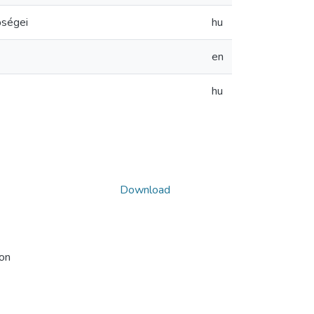
őségei
hu
en
hu
Download
ion