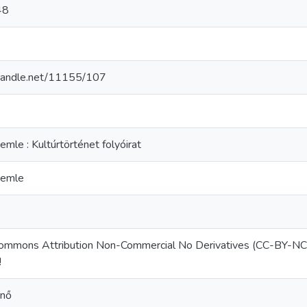
48
.handle.net/11155/107
emle : Kultúrtörténet folyóirat
zemle
Commons Attribution Non-Commercial No Derivatives (CC-BY-N
!
rnő