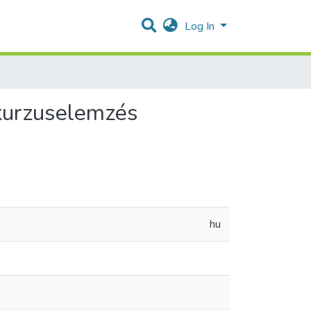
Log In
skurzuselemzés
hu