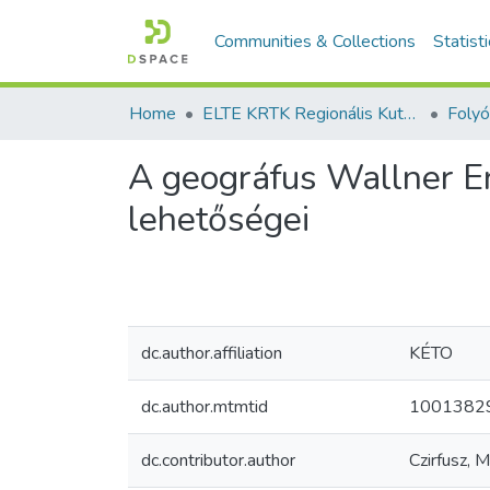
Communities & Collections
Statist
Home
ELTE KRTK Regionális Kutatások Intézete
A geográfus Wallner E
lehetőségei
dc.author.affiliation
KÉTO
dc.author.mtmtid
1001382
dc.contributor.author
Czirfusz, 