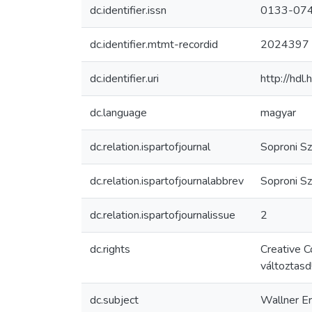
dc.identifier.issn
0133-07
dc.identifier.mtmt-recordid
2024397
dc.identifier.uri
http://hdl
dc.language
magyar
dc.relation.ispartofjournal
Soproni Sz
dc.relation.ispartofjournalabbrev
Soproni S
dc.relation.ispartofjournalissue
2
dc.rights
Creative 
változtasd
dc.subject
Wallner E