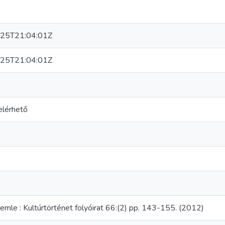
25T21:04:01Z
25T21:04:01Z
elérhető
emle : Kultúrtörténet folyóirat 66:(2) pp. 143-155. (2012)