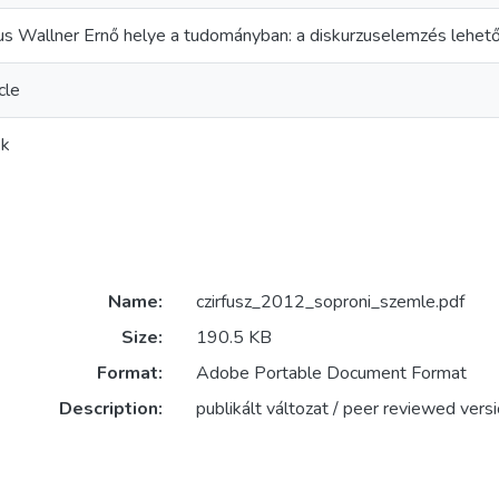
s Wallner Ernő helye a tudományban: a diskurzuselemzés lehet
cle
kk
Name:
czirfusz_2012_soproni_szemle.pdf
Size:
190.5 KB
Format:
Adobe Portable Document Format
Description:
publikált változat / peer reviewed vers