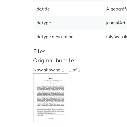
dc.title
A geográfu
dc.type
journalArti
dc.type.description
folyóiratci
Files
Original bundle
Now showing
1 - 1 of 1