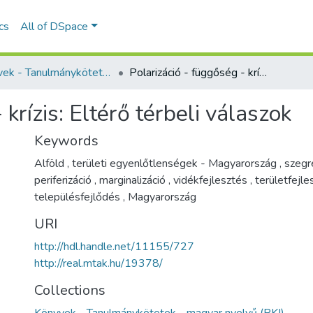
ics
All of DSpace
Könyvek - Tanulmánykötetek - magyar nyelvű (RKI)
Polarizáció - függőség - krízis: Eltérő térbeli válaszok
 krízis: Eltérő térbeli válaszok
Keywords
Alföld
,
területi egyenlőtlenségek - Magyarország
,
szegr
periferizáció
,
marginalizáció
,
vidékfejlesztés
,
területfejl
településfejlődés
,
Magyarország
URI
http://hdl.handle.net/11155/727
http://real.mtak.hu/19378/
Collections