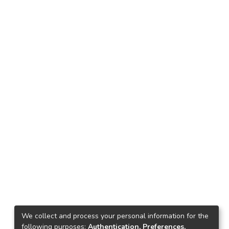
We collect and process your personal information for the
following purposes:
Authentication, Preferences,