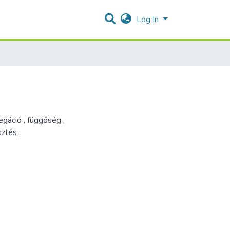
Log In
egáció
,
függőség
,
esztés
,