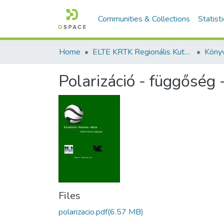
Communities & Collections
Statist
Home
ELTE KRTK Regionális Kutatások Intézete
Polarizáció - függőség -
Files
polarizacio.pdf
(6.57 MB)