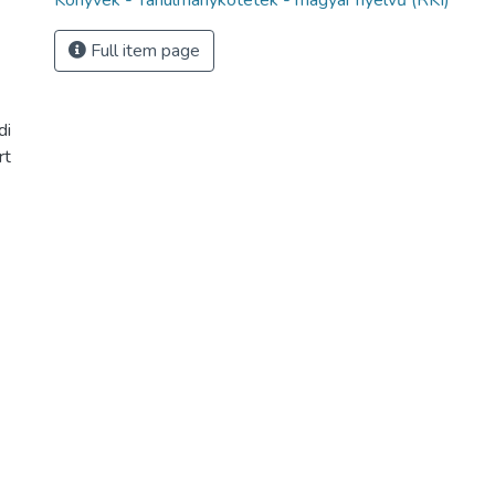
Könyvek - Tanulmánykötetek - magyar nyelvű (RKI)
Full item page
di
rt