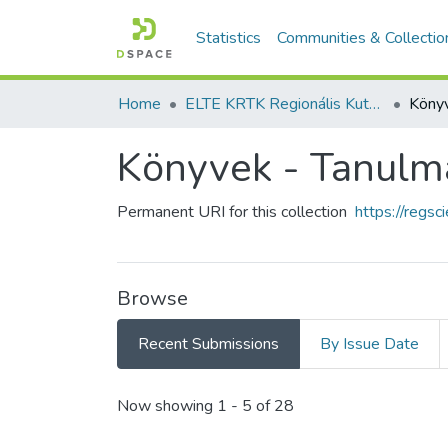
Statistics
Communities & Collectio
Home
ELTE KRTK Regionális Kutatások Intézete
Könyvek - Tanulmá
Permanent URI for this collection
https://regs
Browse
Recent Submissions
By Issue Date
Recent Submissions
Now showing
1 - 5 of 28