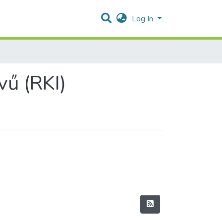
Log In
ű (RKI)