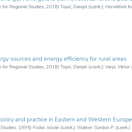
 for Regional Studies,
2018
)
Topić, Danijel (szerk.)
;
Horváthné Ko
y sources and energy efficiency for rural areas
 for Regional Studies,
2018
)
Topić, Danijel (szerk.)
;
Varjú, Viktor 
olicy and practice in Eastern and Western Europe
 Studies,
1995
)
Fodor, István (szerk.)
;
Walker, Gordon P. (szerk.)