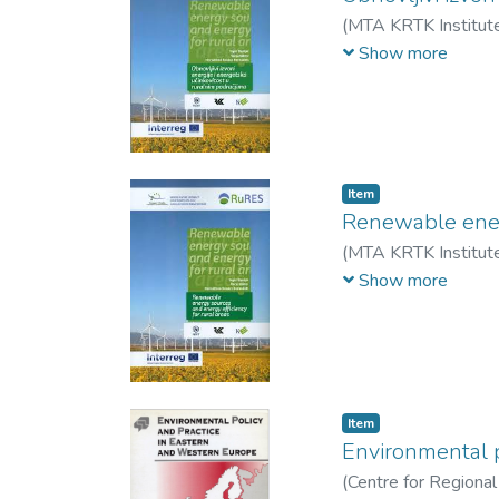
(
MTA KRTK Institute
Viktor (szerk.)
Show more
Item
Renewable energ
(
MTA KRTK Institute
Bernadett (szerk.)
Show more
Item
Environmental p
(
Centre for Regional