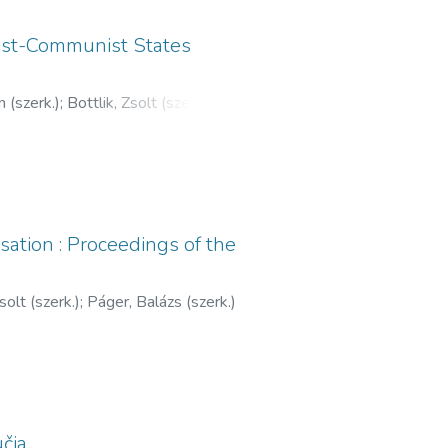
 Post-Communist States
 (szerk.)
;
Bottlik, Zsolt (szerk.)
;
it (szerk.)
;
Tolnai, Gábor (szerk.)
;
sation : Proceedings of the
olt (szerk.)
;
Páger, Balázs (szerk.)
učja