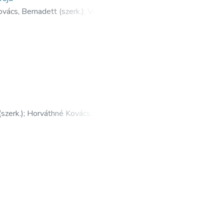
vács, Bernadett (szerk.)
;
Varjú,
(szerk.)
;
Horváthné Kovács,