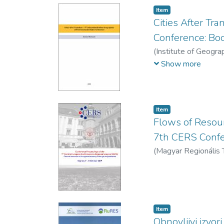
Item
Cities After Tr
Conference: Boo
(
Institute of Geogra
Gentile, Michael (sze
Show more
Virág, Tünde (szerk.)
Item
Flows of Resour
7th CERS Conf
(
Magyar Regionális
Item
Obnovljivi izvor