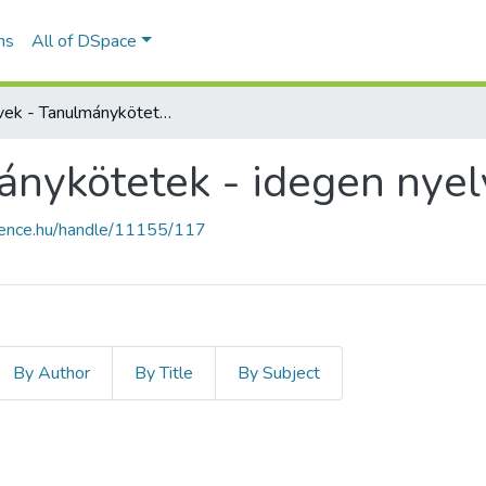
ns
All of DSpace
Könyvek - Tanulmánykötetek - idegen nyelvű (RKI)
nykötetek - idegen nyelv
cience.hu/handle/11155/117
By Author
By Title
By Subject