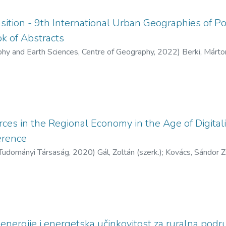
ansition - 9th International Urban Geographies of
k of Abstracts
phy and Earth Sciences, Centre of Geography,
2022
)
Berki, Márton
rk.)
;
Kőszegi, Margit (szerk.)
;
Nagy, Gábor (szerkesztő)
;
Timár, Jud
ces in the Regional Economy in the Age of Digitali
erence
 Tudományi Társaság,
2020
)
Gál, Zoltán (szerk.)
;
Kovács, Sándor Zs
i energije i energetska učinkovitost za ruralna podr