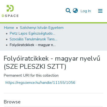
(current)
Log In
Communities & Collections
All of DSpace
Statistics
Home
Széchenyi István Egyetem
Petz Lajos Egészségtudományi és Szociális Képzési Intézet
Szociális Tanulmányok Tanszék
Folyóiratcikkek - magyar nyelvű (SZE PLESZKI SZTT)
Folyóiratcikkek - magyar nyelvű
(SZE PLESZKI SZTT)
Permanent URI for this collection
https://regscience.hu/handle/11155/1056
Browse