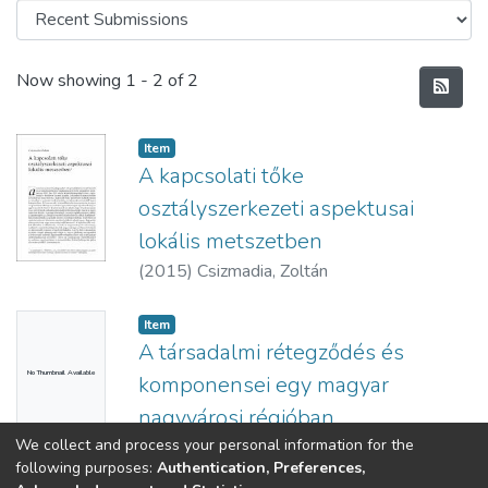
Recent Submissions
Now showing
1 - 2 of 2
Item
A kapcsolati tőke
osztályszerkezeti aspektusai
lokális metszetben
(
2015
)
Csizmadia, Zoltán
Item
A társadalmi rétegződés és
No Thumbnail Available
komponensei egy magyar
nagyvárosi régióban
We collect and process your personal information for the
(
2015
)
Csizmadia, Zoltán
following purposes:
Authentication, Preferences,