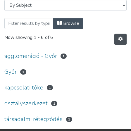
Browsing Folyóiratcikkek - magyar nyel
Browse
Now showing
1 - 6 of 6
agglomeráció - Győr
1
Győr
1
kapcsolati tőke
1
osztályszerkezet
1
társadalmi rétegződés
1