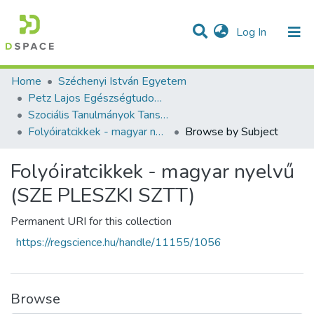
(current)
Log In
Communities & Collections
All of DSpace
Home
Széchenyi István Egyetem
Petz Lajos Egészségtudományi és Szociális Képzési Intézet
Szociális Tanulmányok Tanszék
Folyóiratcikkek - magyar nyelvű (SZE PLESZKI SZTT)
Browse by Subject
Folyóiratcikkek - magyar nyelvű
(SZE PLESZKI SZTT)
Permanent URI for this collection
https://regscience.hu/handle/11155/1056
Browse