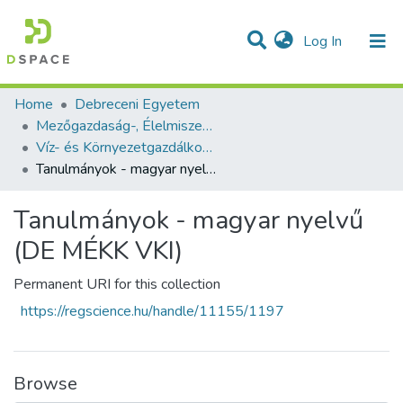
(current)
Log In
Communities & Collections
All of DSpace
Statistics
Home
Debreceni Egyetem
Mezőgazdaság-, Élelmiszertudományi és Környezetgazdálkodási Kar
Víz- és Környezetgazdálkodási Intézet
Tanulmányok - magyar nyelvű (DE MÉKK VKI)
Tanulmányok - magyar nyelvű
(DE MÉKK VKI)
Permanent URI for this collection
https://regscience.hu/handle/11155/1197
Browse