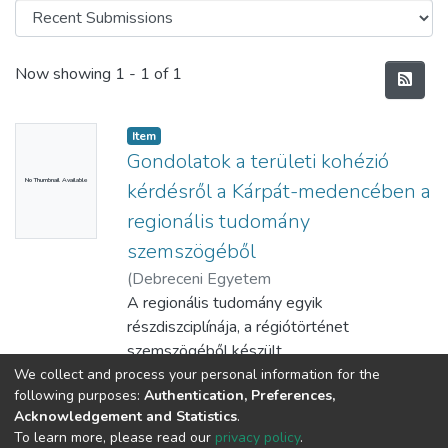
Recent Submissions
Now showing
1 - 1 of 1
Item
Gondolatok a területi kohézió
No Thumbnail Available
kérdésről a Kárpát-medencében a
regionális tudomány
szemszögéből
(
Debreceni Egyetem
Gazdálkodástudományi és Vidékfejlesztési
A regionális tudomány egyik
Kar; Mezőgazdaság-, Élelmiszertudományi
részdiszciplínája, a régiótörténet
és Környezetgazdálkodási Kar,
szemszögéből készült
2016
)
Baranyi, Béla
tanulmány abból indul ki, hogy az első
We collect and process your personal information for the
Show more
following purposes:
Authentication, Preferences,
világháborút követő radikális geopolitikai
Acknowledgement and Statistics
.
átrendeződés nyomán a Kárpát-
To learn more, please read our
privacy policy
.
medencében létrejött új nemzetállami