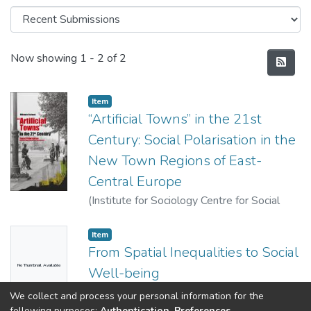
Recent Submissions
Now showing
1 - 2 of 2
Item
“Artificial Towns” in the 21st
Century: Social Polarisation in the
New Town Regions of East-
Central Europe
(
Institute for Sociology Centre for Social
Sciences Hungarian Academy of Sciences,
2016
)
Szirmai, Viktória (szerk.)
Item
From Spatial Inequalities to Social
No Thumbnail Available
Well-being
(
Kodolányi János University of Applied
We collect and process your personal information for the
Sciences,
2014
)
Szirmai, Viktória (szerk.)
following purposes:
Authentication, Preferences,