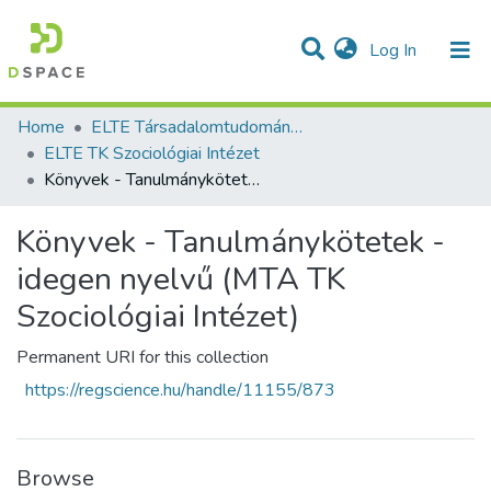
(current)
Log In
Communities & Collections
All of DSpace
Statistics
Home
ELTE Társadalomtudományi Kutatóközpont
ELTE TK Szociológiai Intézet
Könyvek - Tanulmánykötetek - idegen nyelvű (MTA TK Szociológiai Intézet)
Könyvek - Tanulmánykötetek -
idegen nyelvű (MTA TK
Szociológiai Intézet)
Permanent URI for this collection
https://regscience.hu/handle/11155/873
Browse