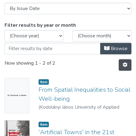
Browsing Könyvek - Tanulmánykötetek - i
Filter results by year or month
Browse
Now showing
1 - 2 of 2
Item
From Spatial Inequalities to Social
No Thumbnail Available
Well-being
(
Kodolányi János University of Applied
Sciences,
2014
)
Szirmai, Viktória (szerk.)
Item
“Artificial Towns” in the 21st