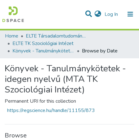
(current)
Log In
Communities & Collections
All of DSpace
Home
ELTE Társadalomtudományi Kutatóközpont
ELTE TK Szociológiai Intézet
Könyvek - Tanulmánykötetek - idegen nyelvű (MTA TK Szociológiai Intézet)
Browse by Date
Könyvek - Tanulmánykötetek -
idegen nyelvű (MTA TK
Szociológiai Intézet)
Permanent URI for this collection
https://regscience.hu/handle/11155/873
Browse