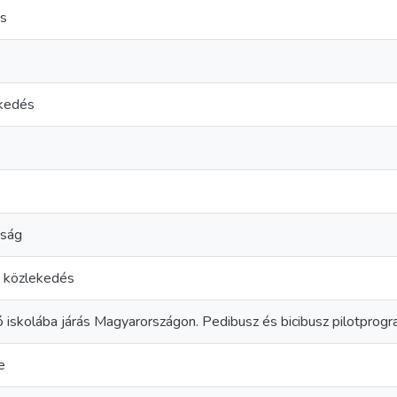
ás
ekedés
óság
ó közlekedés
ó iskolába járás Magyarországon. Pedibusz és bicibusz pilotprog
e