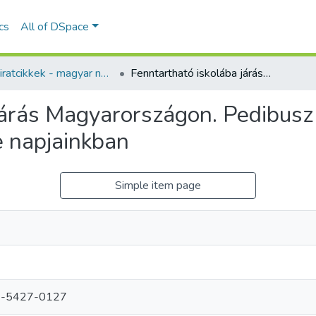
ics
All of DSpace
Folyóiratcikkek - magyar nyelvű (RKI)
Fenntartható iskolába járás Magyarországon. Pedibusz és bicibusz pilotprogramok szerepe napjainkban
járás Magyarországon. Pedibusz 
e napjainkban
Simple item page
-5427-0127