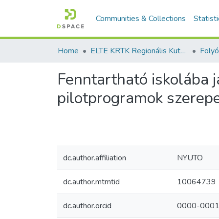
Communities & Collections
Statist
Home
ELTE KRTK Regionális Kutatások Intézete
Fenntartható iskolába 
pilotprogramok szerep
dc.author.affiliation
NYUTO
dc.author.mtmtid
10064739
dc.author.orcid
0000-0001