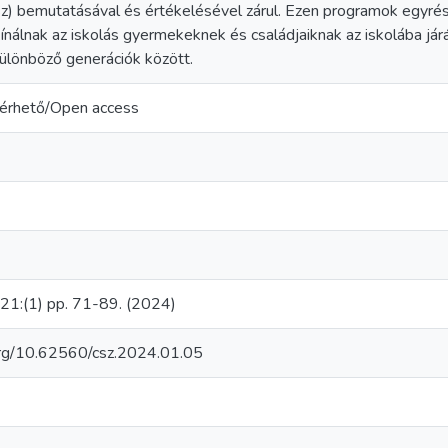
sz) bemutatásával és értékelésével zárul. Ezen programok egyrés
ínálnak az iskolás gyermekeknek és családjaiknak az iskolába já
ülönböző generációk között.
érhető/Open access
 21:(1) pp. 71-89. (2024)
.org/10.62560/csz.2024.01.05
1