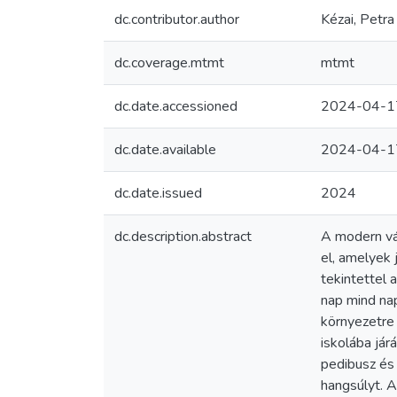
dc.contributor.author
Kézai, Petra
dc.coverage.mtmt
mtmt
dc.date.accessioned
2024-04-1
dc.date.available
2024-04-1
dc.date.issued
2024
dc.description.abstract
A modern vár
el, amelyek
tekintettel 
nap mind na
környezetre 
iskolába jár
pedibusz és 
hangsúlyt. 