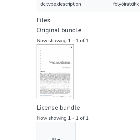
dc.type.description
folyóiratcikk
Files
Original bundle
Now showing
1 - 1 of 1
License bundle
Now showing
1 - 1 of 1