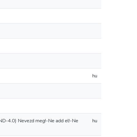
hu
-ND-4.0) Nevezd meg!-Ne add el!-Ne
hu