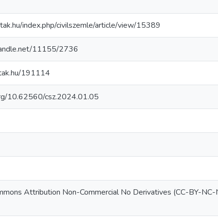
mtak.hu/index.php/civilszemle/article/view/15389
.handle.net/11155/2736
.mtak.hu/191114
.org/10.62560/csz.2024.01.05
mmons Attribution Non-Commercial No Derivatives (CC-BY-NC