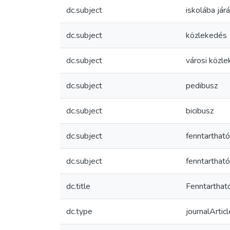
dc.subject
iskolába jár
dc.subject
közlekedés
dc.subject
városi közl
dc.subject
pedibusz
dc.subject
bicibusz
dc.subject
fenntarthat
dc.subject
fenntarthat
dc.title
Fenntarthat
dc.type
journalArticl