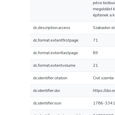
pécsi bicibu
megoldást k
építenek a k
dc.description.access
Szabadon el
dc.format.extentfirstpage
71
dc.format.extentlastpage
89
dc.format.extentvolume
21
dc.identifier.citation
Civil szemle
dc.identifier.doi
https://doi
dc.identifier.issn
1786-334