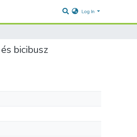
Log In
és bicibusz