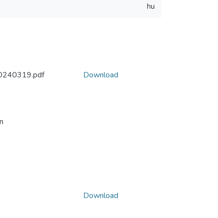
hu
0240319.pdf
Download
n
Download