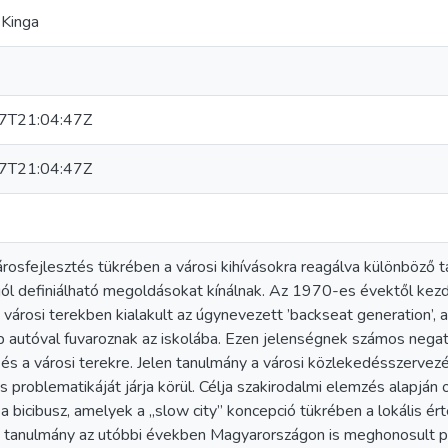
 Kinga
7T21:04:47Z
7T21:04:47Z
osfejlesztés tükrében a városi kihívásokra reagálva különböző tá
 jól definiálható megoldásokat kínálnak. Az 1970-es évektől kez
a városi terekben kialakult az úgynevezett ’backseat generation’, 
p autóval fuvaroznak az iskolába. Ezen jelenségnek számos negat
és a városi terekre. Jelen tanulmány a városi közlekedésszervezé
ás problematikáját járja körül. Célja szakirodalmi elemzés alapján
a bicibusz, amelyek a „slow city” koncepció tükrében a lokális ér
A tanulmány az utóbbi években Magyarországon is meghonosult p