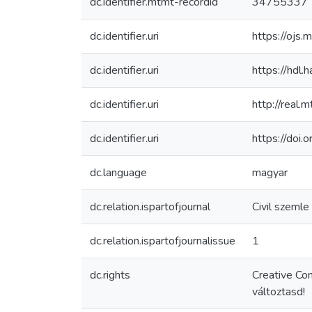
dc.identifier.mtmt-recordid
34755337
dc.identifier.uri
https://ojs.
dc.identifier.uri
https://hdl
dc.identifier.uri
http://real
dc.identifier.uri
https://doi
dc.language
magyar
dc.relation.ispartofjournal
Civil szemle
dc.relation.ispartofjournalissue
1
dc.rights
Creative Co
változtasd!