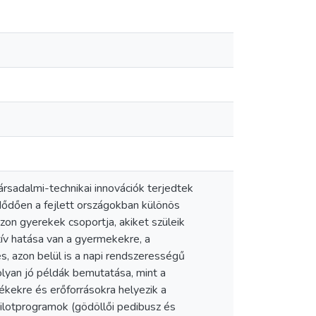
rsadalmi-technikai innovációk terjedtek
dődően a fejlett országokban különös
azon gyerekek csoportja, akiket szüleik
ív hatása van a gyermekekre, a
s, azon belül is a napi rendszerességű
 olyan jó példák bemutatása, mint a
tékekre és erőforrásokra helyezik a
ilotprogramok (gödöllői pedibusz és