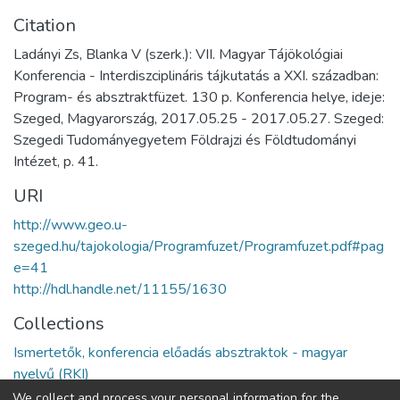
Citation
Ladányi Zs, Blanka V (szerk.): VII. Magyar Tájökológiai
Konferencia - Interdiszciplináris tájkutatás a XXI. században:
Program- és absztraktfüzet. 130 p. Konferencia helye, ideje:
Szeged, Magyarország, 2017.05.25 - 2017.05.27. Szeged:
Szegedi Tudományegyetem Földrajzi és Földtudományi
Intézet, p. 41.
URI
http://www.geo.u-
szeged.hu/tajokologia/Programfuzet/Programfuzet.pdf#pag
e=41
http://hdl.handle.net/11155/1630
Collections
Ismertetők, konferencia előadás absztraktok - magyar
nyelvű (RKI)
We collect and process your personal information for the