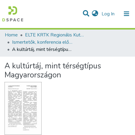
(current)
Log In
Communities & Collections
All of DSpace
Statistics
Home
ELTE KRTK Regionális Kutatások Intézete
Ismertetők, konferencia előadás absztraktok - magyar nyelvű (RKI)
A kultúrtáj, mint térségtípus Magyarországon
A kultúrtáj, mint térségtípus
Magyarországon