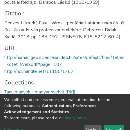
politikai földrajz
,
Darabos László (1910-1959)
Citation
Pénzes J (szerk.) Falu - város - periféria: határon innen és túl:
Süli-Zakar István professzor emlékére. Debrecen: Didakt
Kiadó, 2018. pp. 185-192. (ISBN:978-615-5212-60-4)
URI
http://human.geo.science.unideb.hu/sites/default/files/Teljes
_kotet_Web.pdf#page=187
http://hdl.handle.net/11155/1767
Collections
Tanulmányok - magyar nyelvű (RKI)
We collect and process your personal information for the
Full item page
following purposes:
Authentication, Preferences,
Acknowledgement and Statistics
.
To learn more, please read our
privacy policy
.
DSpace software
copyright © 2002-2026
LYRASIS
Cookie
Privacy
End User
Send
Customize
Decline
That's ok