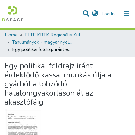
(current)
Log In
Communities & Collections
All of DSpace
Statistics
Home
ELTE KRTK Regionális Kutatások Intézete
Tanulmányok - magyar nyelvű (RKI)
Egy politikai földrajz iránt érdeklődő kassai munkás útja a gyárból a tobzódó hatalomgyakorláson át az akasztófáig
Egy politikai földrajz iránt
érdeklődő kassai munkás útja a
gyárból a tobzódó
hatalomgyakorláson át az
akasztófáig