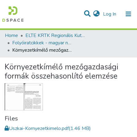
(current)
Log In
Communities & Collections
All of DSpace
Statistics
Home
ELTE KRTK Regionális Kutatások Intézete
Folyóiratcikkek - magyar nyelvű (RKI)
Környezetkímélő mezőgazdasági formák összehasonlító elemzése
Környezetkímélő mezőgazdasági
formák összehasonlító elemzése
Files
Uszkai-Kornyezetkimelo.pdf
(1.46 MB)