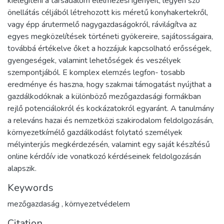
kielégíteni a társadalom élelmezési igényeit, legyen szó
önellátás céljából létrehozott kis méretű konyhakertekről,
vagy épp árutermelő nagygazdaságokról, rávilágítva az
egyes megközelítések történeti gyökereire, sajátosságaira,
továbbá értékelve őket a hozzájuk kapcsolható erősségek,
gyengeségek, valamint lehetőségek és veszélyek
szempontjából. E komplex elemzés legfon- tosabb
eredménye és haszna, hogy szakmai támogatást nyújthat a
gazdálkodóknak a különböző mezőgazdasági formákban
rejlő potenciálokról és kockázatokról egyaránt. A tanulmány
a releváns hazai és nemzetközi szakirodalom feldolgozásán,
környezetkímélő gazdálkodást folytató személyek
mélyinterjús megkérdezésén, valamint egy saját készítésű
online kérdőív ide vonatkozó kérdéseinek feldolgozásán
alapszik.
Keywords
mezőgazdaság
,
környezetvédelem
Citation