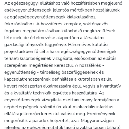
Az egészségügyi ellátáshoz való hozzáférésben megjelenő
esélyegyenlőtlenségek jelentős mértékben hozzájárulnak
az egészségegyenlőtlenségek kialakulásához,
fokozódásához. A hozzáférés komplex, soktényezős
fogalom, meghatározásában különböző megközelítések
léteznek, de értelmezése alapvetően a társadalmi-
gazdasági tényezők függvénye. Hároméves kutatási
projektünkben fő cél a hazai egészségegyenlőtlenségek
területi különbségeinek vizsgálata, elsősorban az ellátás
szerepének megértésén keresztül. A hozzáférés -
egyenlőtlenség - térbeliség összefüggéseinek és
kapcsolatrendszerének definiálása a kutatásban az ún.
kevert módszertan alkalmazására épül, vagyis a kvantitatív
és a kvalitatív technikák együttes használatára. Az
egyenlőtlenségek vizsgálata esettanulmány formájában a
népbetegségnek számító ún. akut miokardális infarktus
ellátási jellemzőin keresztül valósul meg. Eredményeink
megerősítik a paradox helyzetet, azaz Magyarországon
jelenleg az egészségmutatók lassú javulása tapasztalható