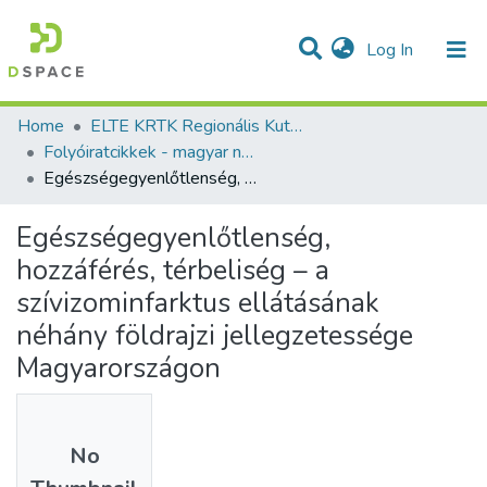
(current)
Log In
Communities & Collections
All of DSpace
Statistics
Home
ELTE KRTK Regionális Kutatások Intézete
Folyóiratcikkek - magyar nyelvű (RKI)
Egészségegyenlőtlenség, hozzáférés, térbeliség – a szívizominfarktus ellátásának néhány földrajzi jellegzetessége Magyarországon
Egészségegyenlőtlenség,
hozzáférés, térbeliség – a
szívizominfarktus ellátásának
néhány földrajzi jellegzetessége
Magyarországon
No