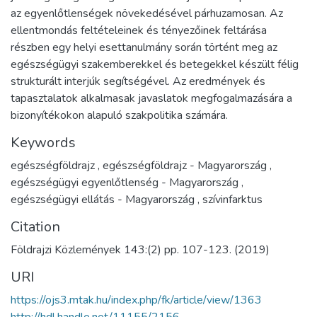
az egyenlőtlenségek növekedésével párhuzamosan. Az
ellentmondás feltételeinek és tényezőinek feltárása
részben egy helyi esettanulmány során történt meg az
egészségügyi szakemberekkel és betegekkel készült félig
strukturált interjúk segítségével. Az eredmények és
tapasztalatok alkalmasak javaslatok megfogalmazására a
bizonyítékokon alapuló szakpolitika számára.
Keywords
egészségföldrajz
,
egészségföldrajz - Magyarország
,
egészségügyi egyenlőtlenség - Magyarország
,
egészségügyi ellátás - Magyarország
,
szívinfarktus
Citation
Földrajzi Közlemények 143:(2) pp. 107-123. (2019)
URI
https://ojs3.mtak.hu/index.php/fk/article/view/1363
http://hdl.handle.net/11155/2156