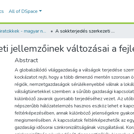
ics
All of DSpace
Folyóiratcikkek - magyar nyelvű (RKI)
A sokkterjedés szerkezeti jellemzőinek változásai a fejlett gazdaságok között
ti jellemzőinek változásai a fej
Abstract
A globalizálódó világgazdaság a válságok terjedése szem
kockázatot rejti, hogy a több dimenzió mentén szorosan
régiók, nemzetgazdaságok sérülékenyebbé válnak a lokál
válságtünetekkel szemben: a sűrűbb gazdasági kapcsolat
különböző zavarok gyorsabb terjedéséhez vezet. Az utób
népszerűbb hálózatelemzés hasznos eszköz lehet e kapc
feltérképezésében, annak különböző jelenségekre gyakor
megismerésében. A kapcsolatok feltérképezhetők az eg
gazdasági idősorai szinkronizáltságának vizsgálatával. Ko