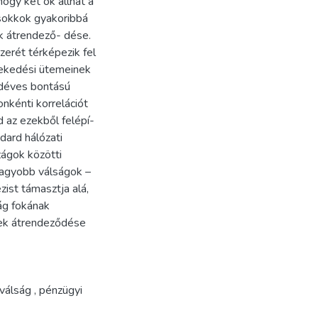
hogy két ok állhat a
 sokkok gyakoribbá
k átrendező- dése.
erét térképezik fel
vekedési ütemeinek
déves bontású
nkénti korrelációt
d az ezekből felépí-
dard hálózati
ágok közötti
nagyobb válságok –
ist támasztja alá,
ág fokának
erek átrendeződése
 válság
,
pénzügyi