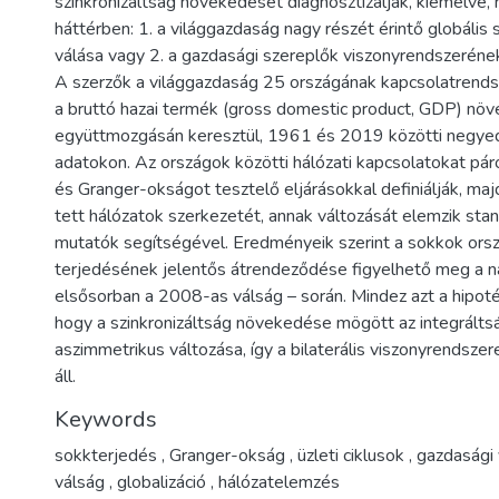
szinkronizáltság növekedését diagnosztizálják, kiemelve, 
háttérben: 1. a világgazdaság nagy részét érintő globális
válása vagy 2. a gazdasági szereplők viszonyrendszeréne
A szerzők a világgazdaság 25 országának kapcsolatrendsz
a bruttó hazai termék (gross domestic product, GDP) nö
együttmozgásán keresztül, 1961 és 2019 közötti negye
adatokon. Az országok közötti hálózati kapcsolatokat páro
és Granger-okságot tesztelő eljárásokkal definiálják, maj
tett hálózatok szerkezetét, annak változását elemzik stan
mutatók segítségével. Eredményeik szerint a sokkok orsz
terjedésének jelentős átrendeződése figyelhető meg a 
elsősorban a 2008-as válság – során. Mindez azt a hipotéz
hogy a szinkronizáltság növekedése mögött az integrálts
aszimmetrikus változása, így a bilaterális viszonyrendsz
áll.
Keywords
sokkterjedés
,
Granger-okság
,
üzleti ciklusok
,
gazdasági
válság
,
globalizáció
,
hálózatelemzés