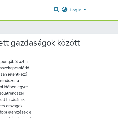
Log In
lett gazdaságok között
pontjából azt a
 összekapcsolódó
isan jelentkező
rendszer a
bi időben egyre
solatrendszer
olt hatásának
yes országok
rábbi elemzések e