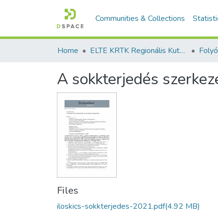
Communities & Collections
Statist
Home
ELTE KRTK Regionális Kutatások Intézete
A sokkterjedés szerkeze
Files
iloskics-sokkterjedes-2021.pdf
(4.92 MB)