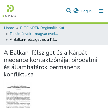
(current)
Log In
Communities & Collections
All of DSpace
Statistics
Home
ELTE KRTK Regionális Kutatások Intézete
Tanulmányok - magyar nyelvű (RKI)
A Balkán-félsziget és a Kárpát-medence kontaktzónája: birodalmi és államhatárok permanens konfliktusa
A Balkán-félsziget és a Kárpát-
medence kontaktzónája: birodalmi
és államhatárok permanens
konfliktusa