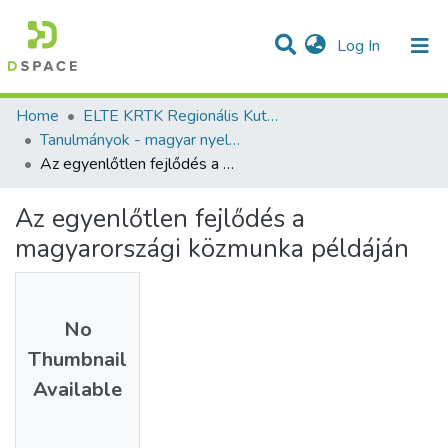
(current)
Log In
Communities & Collections
All of DSpace
Statistics
Home
ELTE KRTK Regionális Kutatások Intézete
Tanulmányok - magyar nyelvű (RKI)
Az egyenlőtlen fejlődés a magyarországi közmunka példáján
Az egyenlőtlen fejlődés a
magyarországi közmunka példáján
No
Thumbnail
Available