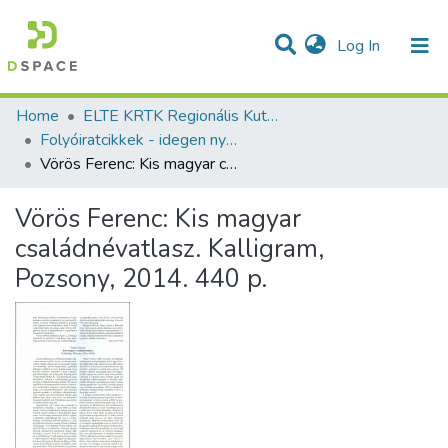
(current)
Log In
Communities & Collections
All of DSpace
Statistics
Home
ELTE KRTK Regionális Kutatások Intézete
Folyóiratcikkek - idegen nyelvű (RKI)
Vörös Ferenc: Kis magyar családnévatlasz. Kalligram, Pozsony, 2014. 440 p.
Vörös Ferenc: Kis magyar
családnévatlasz. Kalligram,
Pozsony, 2014. 440 p.