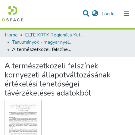
(current)
Log In
Communities & Collections
All of DSpace
Statistics
Home
ELTE KRTK Regionális Kutatások Intézete
Tanulmányok - magyar nyelvű (RKI)
A természetközeli felszínek környezeti állapotváltozásának értékelési lehetőségei távérzékeléses adatokból
A természetközeli felszínek
környezeti állapotváltozásának
értékelési lehetőségei
távérzékeléses adatokból