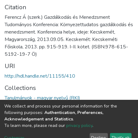
Citation
Ferencz Á (szerk.) Gazdálkodás és Menedzsment
Tudományos Konferencia: Környezettudatos gazdálkodás és
menedzsment. Konferencia helye, ideje: Kecskemét,
Magyarország, 2013.09.05. Kecskemét: Kecskeméti
Főiskola, 2013. pp. 915-919. I-II. kötet. (ISBN:978-615-
5192-19-7 Ö)
URI
http://hdl.handle.net/11155/410
Collections
Tanulmányok - magyar nyelvű (RKI)
We collect and process your personal information for the
Full item page
following purposes:
Authentication, Preferences,
Acknowledgement and Statistics
.
To learn more, please read our
privacy policy
.
DSpace software
copyright © 2002-2026
LYRASIS
Cookie
Privacy
End User
Send
Customize
Decline
That's ok