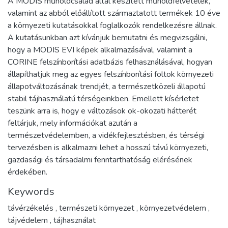
A MODIS műholdcsalád által készített műholdfelvételek,
valamint az abból előállított származtatott termékek 10 éve
a környezeti kutatásokkal foglalkozók rendelkezésre állnak.
A kutatásunkban azt kívánjuk bemutatni és megvizsgálni,
hogy a MODIS EVI képek alkalmazásával, valamint a
CORINE felszínborítási adatbázis felhasználásával, hogyan
állapíthatjuk meg az egyes felszínborítási foltok környezeti
állapotváltozásának trendjét, a természetközeli állapotú
stabil tájhasználatú térségeinkben. Emellett kísérletet
teszünk arra is, hogy e változások ok-okozati hátterét
feltárjuk, mely információkat azután a
természetvédelemben, a vidékfejlesztésben, és térségi
tervezésben is alkalmazni lehet a hosszú távú környezeti,
gazdasági és társadalmi fenntarthatóság elérésének
érdekében.
Keywords
távérzékelés
,
természeti környezet
,
környezetvédelem
,
tájvédelem
,
tájhasználat