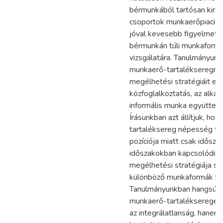
bérmunkából tartósan kirek
csoportok munkaerőpiaci h
jóval kevesebb figyelmet s
bérmunkán túli munkaform
vizsgálatára. Tanulmányunk
munkaerő-tartalékseregne
megélhetési stratégiáit el
közfoglalkoztatás, az alka
informális munka együttes v
Írásunkban azt állítjuk, ho
tartaléksereg népesség tér
pozíciója miatt csak idősza
időszakokban kapcsolódik 
megélhetési stratégiája so
különböző munkaformák kom
Tanulmányunkban hangsúly
munkaerő-tartaléksereget
az integrálatlanság, hanem