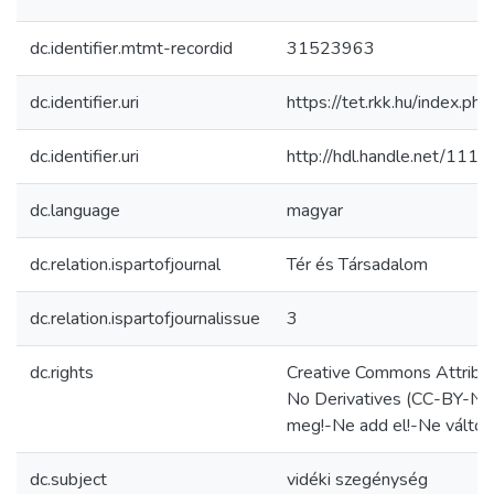
dc.identifier.mtmt-recordid
31523963
dc.identifier.uri
https://tet.rkk.hu/index.ph
dc.identifier.uri
http://hdl.handle.net/111
dc.language
magyar
dc.relation.ispartofjournal
Tér és Társadalom
dc.relation.ispartofjournalissue
3
dc.rights
Creative Commons Attribu
No Derivatives (CC-BY-N
meg!-Ne add el!-Ne változ
dc.subject
vidéki szegénység