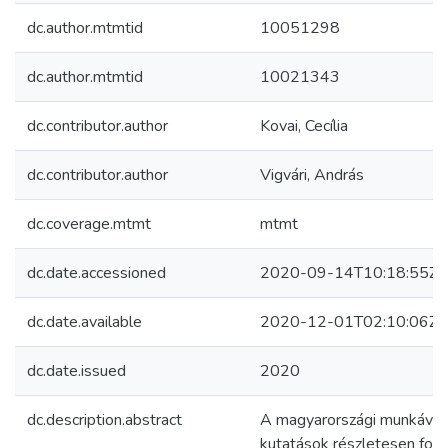
dc.author.mtmtid
10051298
dc.author.mtmtid
10021343
dc.contributor.author
Kovai, Cecília
dc.contributor.author
Vigvári, András
dc.coverage.mtmt
mtmt
dc.date.accessioned
2020-09-14T10:18:55Z
dc.date.available
2020-12-01T02:10:06Z
dc.date.issued
2020
dc.description.abstract
A magyarországi munkával
kutatások részletesen fogl