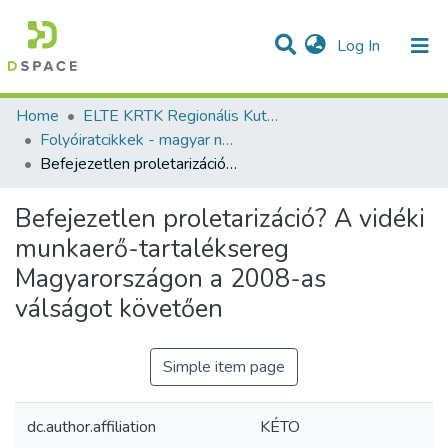
(current)
Log In
Communities & Collections
All of DSpace
Statistics
Home
ELTE KRTK Regionális Kutatások Intézete
Folyóiratcikkek - magyar nyelvű (RKI)
Befejezetlen proletarizáció? A vidéki munkaerő-tartaléksereg Magyarországon a 2008-as válságot követően
Befejezetlen proletarizáció? A vidéki
munkaerő-tartaléksereg
Magyarországon a 2008-as
válságot követően
Simple item page
dc.author.affiliation
KÉTO