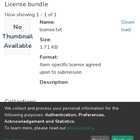
License bundle
Now showing
1 - 1 of 1
Name:
Down
No
license.txt
load
Thumbnail
Size:
Available
1.71 KB
Format:
Item-specific license agreed
upon to submission
Description:
Collections
We collect and process your personal information for the
Folyóiratcikkek - magyar nyelvű (RKI)
following purposes:
Authentication, Preferences,
Acknowledgement and Statistics
.
To learn more, please read our
privacy policy
.
DSpace software
copyright © 2002-2026
LYRASIS
Cookie
Privacy
End User
Send