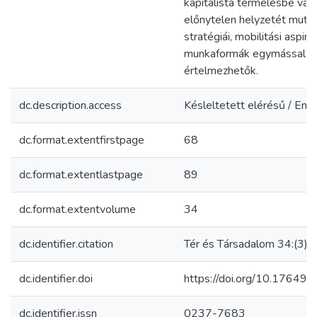
kapitalista termelésbe való
előnytelen helyzetét mutat
stratégiái, mobilitási aspir
munkaformák egymással va
értelmezhetők.
dc.description.access
Késleltetett elérésű / Em
dc.format.extentfirstpage
68
dc.format.extentlastpage
89
dc.format.extentvolume
34
dc.identifier.citation
Tér és Társadalom 34:(3) 
dc.identifier.doi
https://doi.org/10.17649
dc.identifier.issn
0237-7683