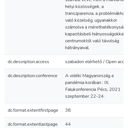
helyi közösségek, a
transzparencia, a problémákhoz
való közelség, ugyanakkor
számolva a mérethatékonysági,
kapacitásbeli hiányosságokkal, 
centrumoktól való távolság
hátrányaival.
dc.description.access
szabadon elérhető / Open acce
dc.description.conference
A vidéki Magyarország a
pandémia korában : IX.
Falukonferencia Pécs, 2021
szeptember 22-24.
dc.format.extentfirstpage
38
dc.format.extentlastpage
44