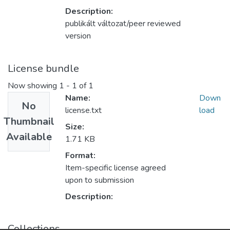
Description:
publikált változat/peer reviewed
version
License bundle
Now showing
1 - 1 of 1
Name:
Down
No
license.txt
load
Thumbnail
Size:
Available
1.71 KB
Format:
Item-specific license agreed
upon to submission
Description:
Collections