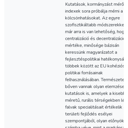
Kutatások, kormányzást mérő
indexek sora próbálja mérni a
kölcsönhatásokat. Az egyre
szofisztikáltabb módszerekkel
már arra is van lehetőség, hogy
centralizáció és decentralizáció
mértéke, minősége bázisán
keressünk magyarázatot a
fejlesztéspolitikai hatékonyságr
többek között az EU kohéziós
politikai forrásainak
felhasználásában. Természetes
bőven vannak olyan elemzések,
kutatások is, amelyek a kisebb
méretű, rurális térségekben lév
falvak specialitásait értékelik a
területi fejlődés esélyei
szempontjából, olyan előnyöke
számba véve, mint a markánsa