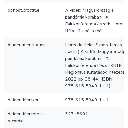
dc.host.proctitle
A vidéki Magyarország a
pandémia korában : IX.
Falukonferencia / szerk. Horeczk
Réka, Szabó Tamás
dc.identifier.citation
Horeczki Réka, Szabó Tamás
(szerk.) A vidéki Magyarország 
pandémia korában : IX.
Falukonferencia Pécs : KRTK
Regionális Kutatások Intézete,
2022 pp. 38-44. (ISBN
978‑615‑5949‑11‑1)
dc.identifier.isbn
978‑615‑5949‑11‑1
dc.identifier.mtmt-
32718691
recordid