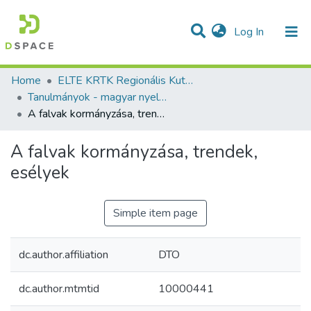
(current)
Log In
Communities & Collections
All of DSpace
Statistics
Home
ELTE KRTK Regionális Kutatások Intézete
Tanulmányok - magyar nyelvű (RKI)
A falvak kormányzása, trendek, esélyek
A falvak kormányzása, trendek,
esélyek
Simple item page
dc.author.affiliation
DTO
dc.author.mtmtid
10000441