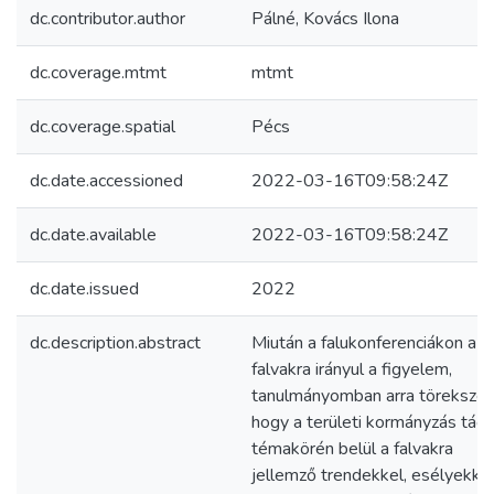
dc.contributor.author
Pálné, Kovács Ilona
dc.coverage.mtmt
mtmt
dc.coverage.spatial
Pécs
dc.date.accessioned
2022-03-16T09:58:24Z
dc.date.available
2022-03-16T09:58:24Z
dc.date.issued
2022
dc.description.abstract
Miután a falukonferenciákon a
falvakra irányul a figyelem,
tanulmányomban arra töreksze
hogy a területi kormányzás tág
témakörén belül a falvakra
jellemző trendekkel, esélyekke