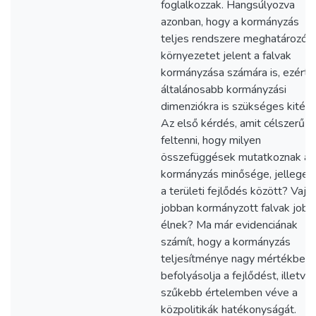
foglalkozzak. Hangsúlyozva
azonban, hogy a kormányzás
teljes rendszere meghatározó
környezetet jelent a falvak
kormányzása számára is, ezért 
általánosabb kormányzási
dimenziókra is szükséges kitérni
Az első kérdés, amit célszerű
feltenni, hogy milyen
összefüggések mutatkoznak a
kormányzás minősége, jellege 
a területi fejlődés között? Vajo
jobban kormányzott falvak jobb
élnek? Ma már evidenciának
számít, hogy a kormányzás
teljesítménye nagy mértékben
befolyásolja a fejlődést, illetve
szűkebb értelemben véve a
közpolitikák hatékonyságát.