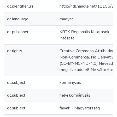
dc.identifier.uri
http://hdl.handle.net/11155/2
dc.language
magyar
dc.publisher
KRTK Regionális Kutatások
Intézete
dc.rights
Creative Commons Attribution
Non-Commercial No Derivative
(CC-BY-NC-ND-4.0) Nevezd
meg!-Ne add el!-Ne változtasd!
dc.subject
kormányzás
dc.subject
helyi kormányzás
dc.subject
falvak - Magyarország