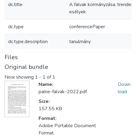
dc.title
A falvak kormányzása, trendek,
esélyek
dc.type
conferencePaper
dc.type.description
tanulmány
Files
Original bundle
Now showing
1 - 1 of 1
Name:
Down
palne-falvak-2022.pdf
load
Size:
157.55 KB
Format:
Adobe Portable Document
Format