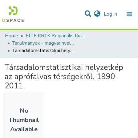
(current)
Log In
Communities & Collections
All of DSpace
Statistics
Home
ELTE KRTK Regionális Kutatások Intézete
Tanulmányok - magyar nyelvű (RKI)
Társadalomstatisztikai helyzetkép az aprófalvas térségekről, 1990-2011
Társadalomstatisztikai helyzetkép
az aprófalvas térségekről, 1990-
2011
No
Thumbnail
Available