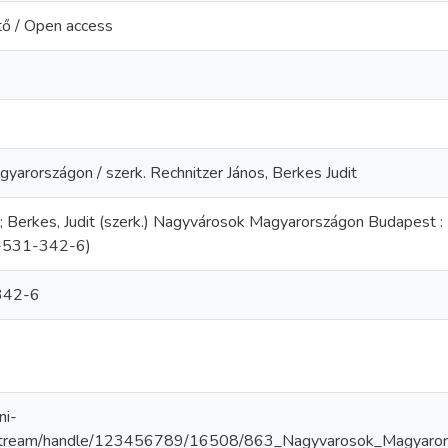
tő / Open access
arországon / szerk. Rechnitzer János, Berkes Judit
s; Berkes, Judit (szerk.) Nagyvárosok Magyarországon Budapest 
-531-342-6)
342-6
ni-
bitstream/handle/123456789/16508/863_Nagyvarosok_Magy