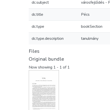
dc.subject
városfejlődés - 
dc.title
Pécs
dc.type
bookSection
dc.type.description
tanulmány
Files
Original bundle
Now showing
1 - 1 of 1