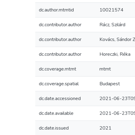
dc.author.mtmtid
10021574
dc.contributor.author
Rácz, Szilárd
dc.contributor.author
Kovács, Sándor Z
dc.contributor.author
Horeczki, Réka
dc.coverage.mtmt
mtmt
dc.coverage.spatial
Budapest
dc.date.accessioned
2021-06-23T09
dc.date.available
2021-06-23T09
dc.date.issued
2021