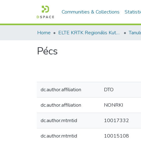
Communities & Collections
Statist
Home
ELTE KRTK Regionális Kutatások Intézete
Pécs
dc.author.affiliation
DTO
dc.author.affiliation
NONRKI
dc.author.mtmtid
10017332
dc.author.mtmtid
10015108