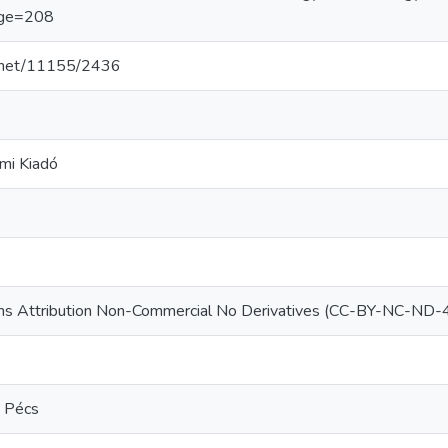
ge=208
le.net/11155/2436
mi Kiadó
s Attribution Non-Commercial No Derivatives (CC-BY-NC-ND-4.
- Pécs