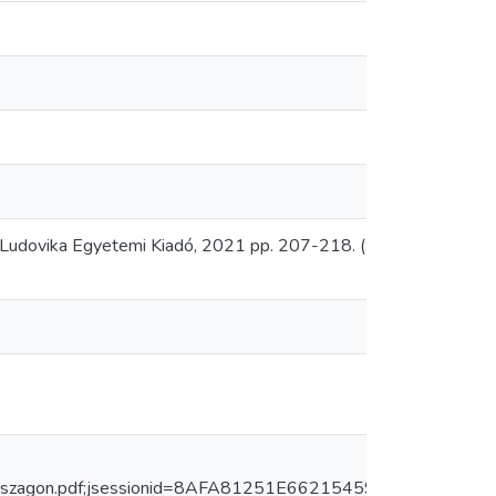
: Ludovika Egyetemi Kiadó, 2021 pp. 207-218. (Studia regionum)
arorszagon.pdf;jsessionid=8AFA81251E66215459EC63FCC46