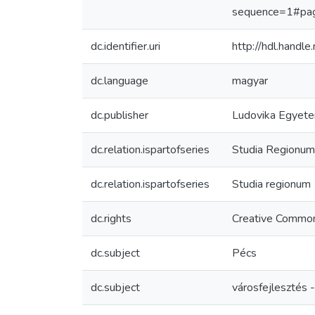
sequence=1#pa
dc.identifier.uri
http://hdl.hand
dc.language
magyar
dc.publisher
Ludovika Egyete
dc.relation.ispartofseries
Studia Regionum
dc.relation.ispartofseries
Studia regionum
dc.rights
Creative Common
dc.subject
Pécs
dc.subject
városfejlesztés 