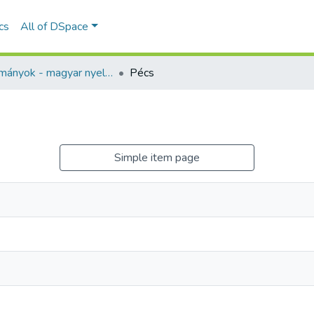
ics
All of DSpace
Tanulmányok - magyar nyelvű (RKI)
Pécs
Simple item page