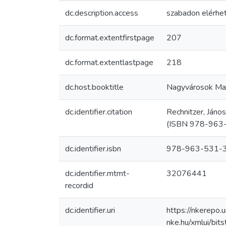
dc.description.access
szabadon elérhe
dc.format.extentfirstpage
207
dc.format.extentlastpage
218
dc.host.booktitle
Nagyvárosok Magy
dc.identifier.citation
Rechnitzer, Jáno
(ISBN 978-963
dc.identifier.isbn
978-963-531-
dc.identifier.mtmt-
32076441
recordid
dc.identifier.uri
https://nkerepo.u
nke.hu/xmlui/