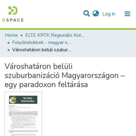
(current)
Log In
Communities & Collections
All of DSpace
Statistics
Home
ELTE KRTK Regionális Kutatások Intézete
Folyóiratcikkek - magyar nyelvű (RKI)
Városhatáron belüli szuburbanizáció Magyarországon – egy paradoxon feltárása
Városhatáron belüli
szuburbanizáció Magyarországon –
egy paradoxon feltárása