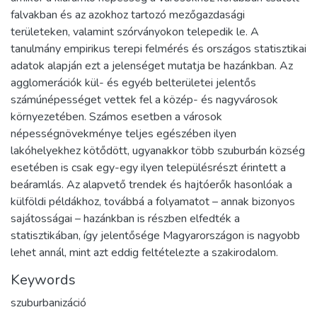
falvakban és az azokhoz tartozó mezőgazdasági
területeken, valamint szórványokon telepedik le. A
tanulmány empirikus terepi felmérés és országos statisztikai
adatok alapján ezt a jelenséget mutatja be hazánkban. Az
agglomerációk kül- és egyéb belterületei jelentős
számúnépességet vettek fel a közép- és nagyvárosok
környezetében. Számos esetben a városok
népességnövekménye teljes egészében ilyen
lakóhelyekhez kötődött, ugyanakkor több szuburbán község
esetében is csak egy-egy ilyen településrészt érintett a
beáramlás. Az alapvető trendek és hajtóerők hasonlóak a
külföldi példákhoz, továbbá a folyamatot – annak bizonyos
sajátosságai – hazánkban is részben elfedték a
statisztikában, így jelentősége Magyarországon is nagyobb
lehet annál, mint azt eddig feltételezte a szakirodalom.
Keywords
szuburbanizáció