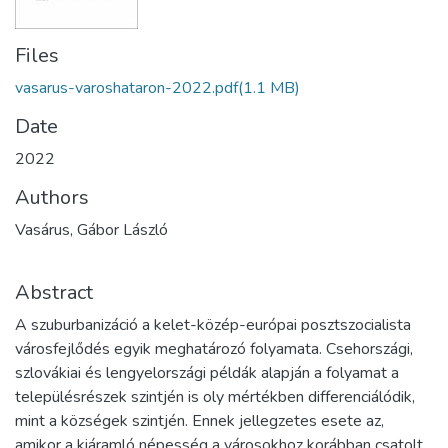
Files
vasarus-varoshataron-2022.pdf
(1.1 MB)
Date
2022
Authors
Vasárus, Gábor László
Abstract
A szuburbanizáció a kelet-közép-európai posztszocialista
városfejlődés egyik meghatározó folyamata. Csehországi,
szlovákiai és lengyelországi példák alapján a folyamat a
településrészek szintjén is oly mértékben differenciálódik,
mint a községek szintjén. Ennek jellegzetes esete az,
amikor a kiáramló népesség a városokhoz korábban csatolt