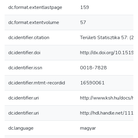
dc.format.extentlastpage
159
dc.format.extentvolume
57
dc.identifier.citation
Területi Statisztika 57: (2
dc.identifier.doi
http://dx.doi.org/10.151
dc.identifier.issn
0018-7828
dc.identifier.mtmt-recordid
16590061
dc.identifier.uri
http://www.ksh.hu/docs/h
dc.identifier.uri
http://hdl.handle.net/111
dc.language
magyar