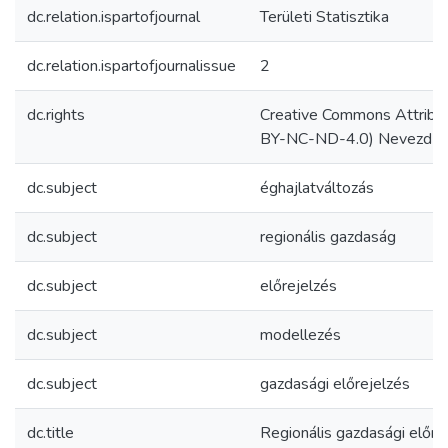
dc.relation.ispartofjournal
Területi Statisztika
dc.relation.ispartofjournalissue
2
dc.rights
Creative Commons Attribu
BY-NC-ND-4.0) Nevezd meg
dc.subject
éghajlatváltozás
dc.subject
regionális gazdaság
dc.subject
előrejelzés
dc.subject
modellezés
dc.subject
gazdasági előrejelzés
dc.title
Regionális gazdasági előre