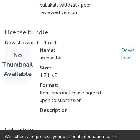
publikált változat / peer
reviewed version
License bundle
Now showing
1 - 1 of 1
Name:
Down
No
license.txt
load
Thumbnail
Size:
Available
1.71 KB
Format:
Item-specific license agreed
upon to submission
Description:
Collections
We collect and process your personal information for the