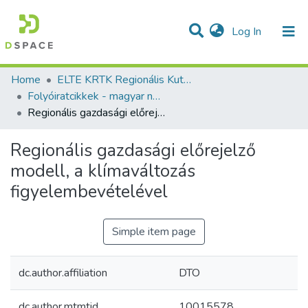
(current)
Log In
Communities & Collections
All of DSpace
Statistics
Home
ELTE KRTK Regionális Kutatások Intézete
Folyóiratcikkek - magyar nyelvű (RKI)
Regionális gazdasági előrejelző modell, a klímaváltozás figyelembevételével
Regionális gazdasági előrejelző
modell, a klímaváltozás
figyelembevételével
Simple item page
dc.author.affiliation
DTO
dc.author.mtmtid
10015578