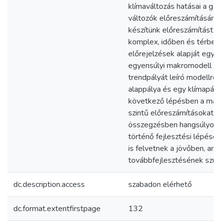
klímaváltozás hatásai a ga
változók előreszámításán k
készítünk előreszámítást. 
komplex, időben és térben 
előrejelzések alapját egy d
egyensúlyi makromodell ké
trendpályát leíró modellrés
alappálya és egy klímapál
következő lépésben a makro
szintű előreszámításokat m
összegzésben hangsúlyozzu
történő fejlesztési lépései
is felvetnek a jövőben, am
továbbfejlesztésének szük
dc.description.access
szabadon elérhető
dc.format.extentfirstpage
132