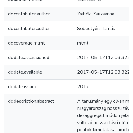
dc.contributor.author
Zsibók, Zsuzsanna
dc.contributor.author
Sebestyén, Tamás
dc.coverage.mtmt
mtmt
dc.date.accessioned
2017-05-17T12:03:32Z
dc.date.available
2017-05-17T12:03:32Z
dc.date.issued
2017
dc.description.abstract
A tanulmány egy olyan mód
Magyarország hosszú távú g
dezaggregált módon jelzi e
változó hosszú távú előres
pontok kimutatása, amelye