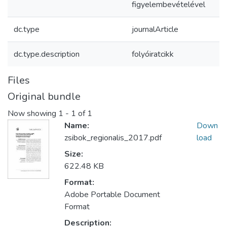
figyelembevételével
dc.type
journalArticle
dc.type.description
folyóiratcikk
Files
Original bundle
Now showing
1 - 1 of 1
Name:
Down
zsibok_regionalis_2017.pdf
load
Size:
622.48 KB
Format:
Adobe Portable Document
Format
Description: