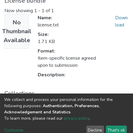
License bundle
Now showing
1 - 1 of 1
Name:
Down
No
license.txt
load
Thumbnail
Size:
Available
1.71 KB
Format:
Item-specific license agreed
upon to submission
Description:
Collections
We collect and process your personal information for the
Tanulmányok - magyar nyelvű (RKI)
following purposes:
Authentication, Preferences,
Acknowledgement and Statistics
.
To learn more, please read our
privacy policy
.
DSpace software
copyright © 2002-2026
LYRASIS
Cookie
Privacy
End User
Send
Customize
Decline
That's ok