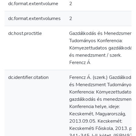
dc.format.extentvolume
2
dc.format.extentvolumes
2
dc.host.proctitle
Gazdálkodás és Menedzsment
Tudományos Konferencia:
Környezettudatos gazdálkodás
és menedzsment / szerk.
Ferencz Á
dc.identifier.citation
Ferencz Á. (szerk.) Gazdálkodás
és Menedzsment Tudományos
Konferencia: Környezettudatos
gazdálkodás és menedzsment.
Konferencia helye, ideje:
Kecskemét, Magyarország,
2013.09.05. Kecskemét:
Kecskeméti Főiskola, 2013. pp.
341-345. I-II. kötet. (ISBN:978