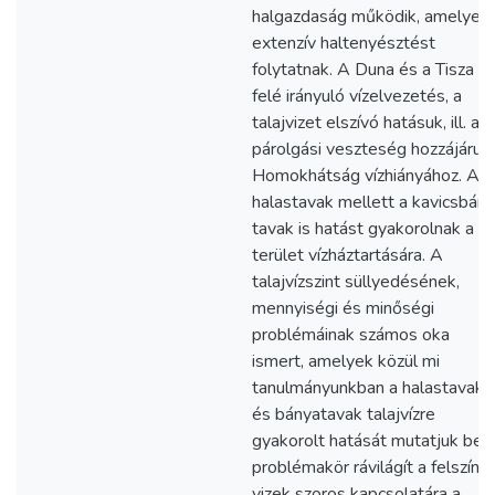
halgazdaság működik, amelyek
extenzív haltenyésztést
folytatnak. A Duna és a Tisza
felé irányuló vízelvezetés, a
talajvizet elszívó hatásuk, ill. a
párolgási veszteség hozzájárul 
Homokhátság vízhiányához. A
halastavak mellett a kavicsbán
tavak is hatást gyakorolnak a
terület vízháztartására. A
talajvízszint süllyedésének,
mennyiségi és minőségi
problémáinak számos oka
ismert, amelyek közül mi
tanulmányunkban a halastavak
és bányatavak talajvízre
gyakorolt hatását mutatjuk be.
problémakör rávilágít a felszíni
vizek szoros kapcsolatára a