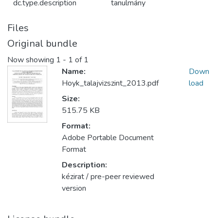
dc.type.description
tanulmány
Files
Original bundle
Now showing
1 - 1 of 1
Name:
Down
Hoyk_talajvizszint_2013.pdf
load
Size:
515.75 KB
Format:
Adobe Portable Document
Format
Description:
kézirat / pre-peer reviewed
version