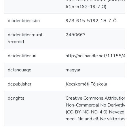
615-5192-19-7 Ö)
dc.identifier.isbn
978-615-5192-19-7-Ö
dc.identifier.mtmt-
2490663
recordid
dc.identifier.uri
http://hdl.handle.net/11155/4
dc.language
magyar
dc.publisher
Kecskeméti Főiskola
dc.rights
Creative Commons Attribution
Non-Commercial No Derivative
(CC-BY-NC-ND-4.0) Nevezd
meg!-Ne add el!-Ne változtasd!