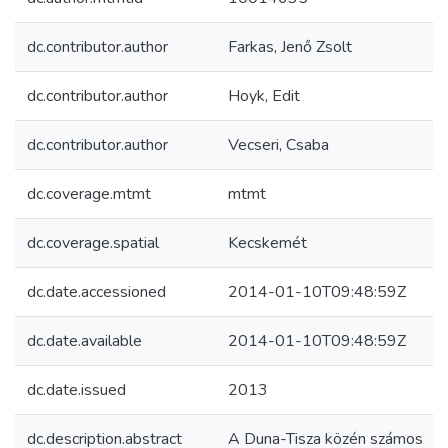
dc.contributor.author
Farkas, Jenő Zsolt
dc.contributor.author
Hoyk, Edit
dc.contributor.author
Vecseri, Csaba
dc.coverage.mtmt
mtmt
dc.coverage.spatial
Kecskemét
dc.date.accessioned
2014-01-10T09:48:59Z
dc.date.available
2014-01-10T09:48:59Z
dc.date.issued
2013
dc.description.abstract
A Duna-Tisza közén számos