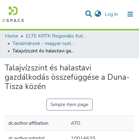
(current)
Log In
Communities & Collections
All of DSpace
Statistics
Home
ELTE KRTK Regionális Kutatások Intézete
Tanulmányok - magyar nyelvű (RKI)
Talajvízszint és halastavi gazdálkodás összefüggése a Duna-Tisza közén
Talajvízszint és halastavi
gazdálkodás összefüggése a Duna-
Tisza közén
Simple item page
dc.author.affiliation
ATO
dc.author.mtmtid
10014635