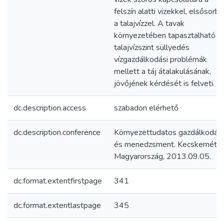
felszín alatti vizekkel, elsősorb
a talajvízzel. A tavak
környezetében tapasztalható
talajvízszint süllyedés
vízgazdálkodási problémák
mellett a táj átalakulásának,
jövőjének kérdését is felveti.
dc.description.access
szabadon elérhető
dc.description.conference
Környezettudatos gazdálkodás
és menedzsment. Kecskemét,
Magyarország, 2013.09.05.
dc.format.extentfirstpage
341
dc.format.extentlastpage
345