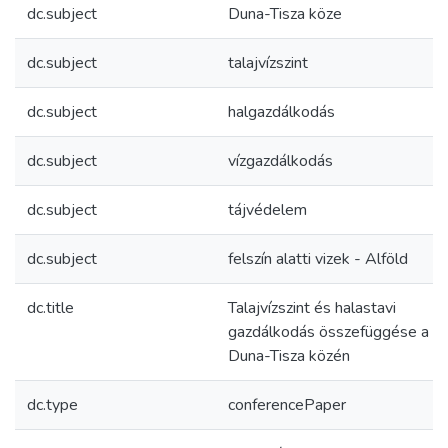
dc.subject
Duna-Tisza köze
dc.subject
talajvízszint
dc.subject
halgazdálkodás
dc.subject
vízgazdálkodás
dc.subject
tájvédelem
dc.subject
felszín alatti vizek - Alföld
dc.title
Talajvízszint és halastavi
gazdálkodás összefüggése a
Duna-Tisza közén
dc.type
conferencePaper