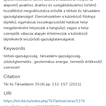
alapvető javakhoz, árukhoz és szolgáltatásokhoz történő
hozzáférést megváltoztatva erősítik a térbeli és társadalmi
igazságtalanságot. Elemzésünkben a különböző földrajzi
léptékű, egymással összekapcsolódó hatások helyi
megjelenésére helyezzük a hangsúlyt, vagyis a helyi
szereplők válaszai alapján értelmezzük a különböző
léptékekről leszűrődő igazságtalanságokat.
Keywords
térbeli igazságosság
,
társadalmi igazságosság
,
zöldségtermelés
,
geotermikus energia
,
termelői értékesítő
szervezet
Citation
Tér és Társadalom 35:(4) pp. 132-157. (2021)
URI
https://tet.rkk.hu/index.php/TeT/article/view/3376