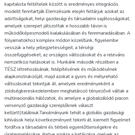
kapitalista feltételek között is eredményes integrációs
modellt fenntartják.Elemzésünk elején feltárjuk azokat az
adottságokat, helyi gazdasági és társadalmi sajátosságokat,
amelyek szerepet játszottak e hosszabb távon is
működőképesmodell kialakulásában és fennmaradásában. A
folyamatokhoz komplex módon közelítünk, figyelembe
vesszük a hely jellegzetességeit, a térségi
összefüggéseket, az országos változásokat és a releváns
nemzetközi hatásokat is. Munkánk második részében a
TÉSZ létrehozásának, felépítésének és működésének
alapkonstrukcióját, majd azokat a gyors és mélyreható
változásokat tekintjük át, amelyek eredményeként a
zöldségkereskedelemben meghatározó tényezővé váltak a
multinacionális hálózatok, és amelyre a globalizálódó piacon
versenyző gazdasági szereplőknek választ
kell(ett)találniuk.Tanulmányunk tehát a globális gazdasági
kihívások helyi következményeit tekinti át, kiemelt figyelmet
fordítva a társadalmi és térbeli egyenlőtlenségekre és
újratermelésükre, illetve azokra a hatásokra, melyek az