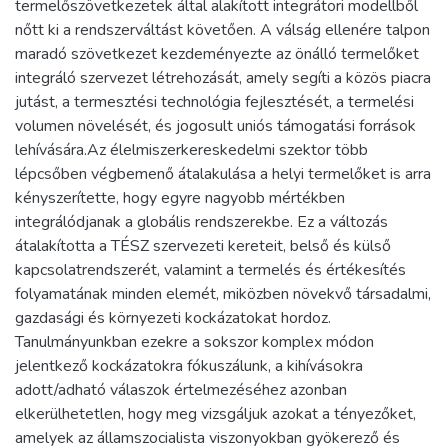
termelőszövetkezetek által alakított integrátori modellből
nőtt ki a rendszerváltást követően. A válság ellenére talpon
maradó szövetkezet kezdeményezte az önálló termelőket
integráló szervezet létrehozását, amely segíti a közös piacra
jutást, a termesztési technológia fejlesztését, a termelési
volumen növelését, és jogosult uniós támogatási források
lehívására.Az élelmiszerkereskedelmi szektor több
lépcsőben végbemenő átalakulása a helyi termelőket is arra
kényszerítette, hogy egyre nagyobb mértékben
integrálódjanak a globális rendszerekbe. Ez a változás
átalakította a TÉSZ szervezeti kereteit, belső és külső
kapcsolatrendszerét, valamint a termelés és értékesítés
folyamatának minden elemét, miközben növekvő társadalmi,
gazdasági és környezeti kockázatokat hordoz.
Tanulmányunkban ezekre a sokszor komplex módon
jelentkező kockázatokra fókuszálunk, a kihívásokra
adott/adható válaszok értelmezéséhez azonban
elkerülhetetlen, hogy meg vizsgáljuk azokat a tényezőket,
amelyek az államszocialista viszonyokban gyökerező és