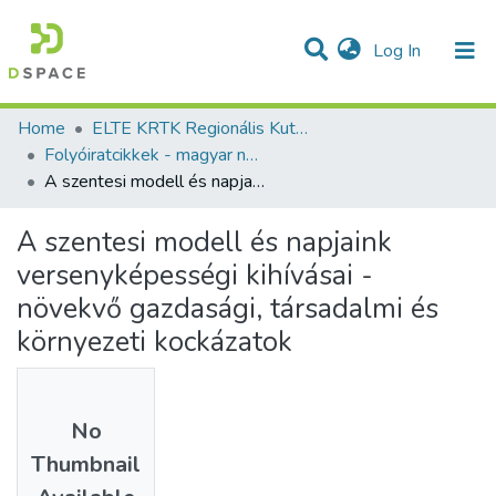
(current)
Log In
Communities & Collections
All of DSpace
Statistics
Home
ELTE KRTK Regionális Kutatások Intézete
Folyóiratcikkek - magyar nyelvű (RKI)
A szentesi modell és napjaink versenyképességi kihívásai - növekvő gazdasági, társadalmi és környezeti kockázatok
A szentesi modell és napjaink
versenyképességi kihívásai -
növekvő gazdasági, társadalmi és
környezeti kockázatok
No
Thumbnail