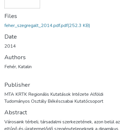
Files
feher_szegregalt_2014.pdf.pdf
(252.3 KB)
Date
2014
Authors
Fehér, Katalin
Publisher
MTA KRTK Regionális Kutatások Intézete Alföldi
Tudományos Osztály Békéscsabai Kutatócsoport
Abstract
Városaink térbeli, társadalmi szerkezetének, azon belül az
eltűnő és újratermelődő szegénytelepeknek a dinamikus