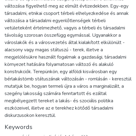
változása figyelhető meg az elmúlt évtizedekben. Egy-egy
társadalmi, etnikai csoport térbeli elhelyezkedése és annak
változása a társadalmi egyenlőtlenségek térbeli
vetületeként értelmezhető, vagyis a térbeli és társadalmi
távolság szorosan összefügg egymással. Ugyanakkor a
városlakók és a városvezetés által kialakított elkülönült -
alacsony vagy magas státuszú - terek, illetve a
megjelölésükre használt fogalmak a gazdasági, társadalmi
környezet hatására folyamatosan változó és alakuló
konstrukciók. Terepünkön, egy alföldi kisvárosban egy
bérlakástömb státuszának változásán - romlásán - keresztül
mutatjuk be, hogyan termeli újra a város a marginalizált, a
szegény lakosság számára fenntartott és ezáltal
megbélyegzett tereket a lakás- és szociális politika
eszközeivel, illetve az e terekhez kötődő társadalmi
diskurzusokon keresztül.
Keywords