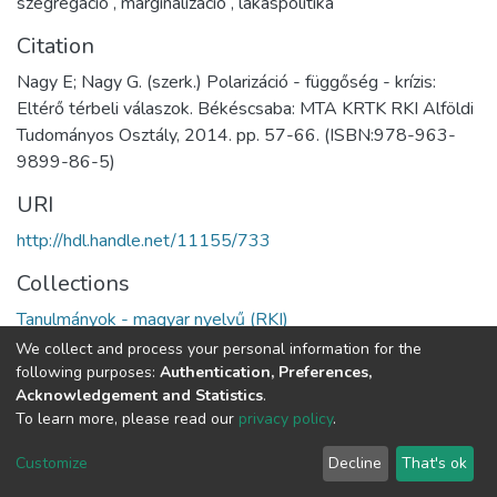
szegregáció
,
marginalizáció
,
lakáspolitika
Citation
Nagy E; Nagy G. (szerk.) Polarizáció - függőség - krízis:
Eltérő térbeli válaszok. Békéscsaba: MTA KRTK RKI Alföldi
Tudományos Osztály, 2014. pp. 57-66. (ISBN:978-963-
9899-86-5)
URI
http://hdl.handle.net/11155/733
Collections
Tanulmányok - magyar nyelvű (RKI)
We collect and process your personal information for the
Full item page
following purposes:
Authentication, Preferences,
Acknowledgement and Statistics
.
To learn more, please read our
privacy policy
.
DSpace software
copyright © 2002-2026
LYRASIS
Cookie
Privacy
End User
Send
Customize
Decline
That's ok
settings
policy
Agreement
Feedback