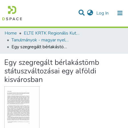
(current)
Log In
Communities & Collections
All of DSpace
Statistics
Home
ELTE KRTK Regionális Kutatások Intézete
Tanulmányok - magyar nyelvű (RKI)
Egy szegregált bérlakástömb státuszváltozásai egy alföldi kisvárosban
Egy szegregált bérlakástömb
státuszváltozásai egy alföldi
kisvárosban